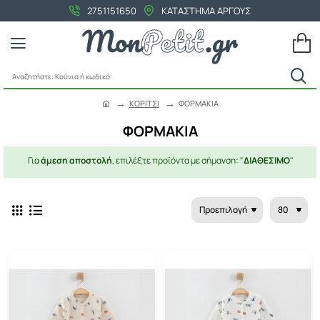
2751151650
ΚΑΤΑΣΤΗΜΑ ΑΡΓΟΥΣ
Αναζητήστε:
Κούνια
ΚΟΡΙΤΣΙ
ΦΟΡΜΑΚΙΑ
ή
h
κωδικό
o
ΦΟΡΜΑΚΙΑ
m
e
Για
άμεση αποστολή
, επιλέξτε προϊόντα με σήμανση: "
ΔΙΑΘΕΣΙΜΟ
"