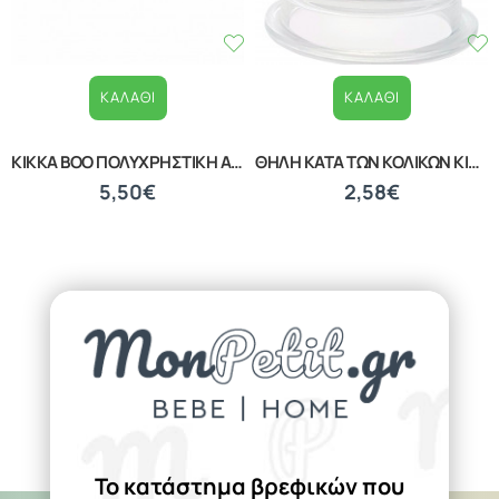
ΚΑΛΆΘΙ
ΚΑΛΆΘΙ
ΒΡΕΦΙΚΟ ΣΦΟΥΓΓΑΡΑΚΙ ΜΠΑΝΙΟΥ WHITE 20040210001
ΒΡΕΦΙΚΑ ΚΟΥΤΑΛΑΚΙΑ ΕΚΜΑΘΗΣΗΣ ΣΕΤ 2 ΤΕΜΑΧΙΩΝ LORELLI 10230480002
1,39€
1,87€
Το κατάστημα βρεφικών που