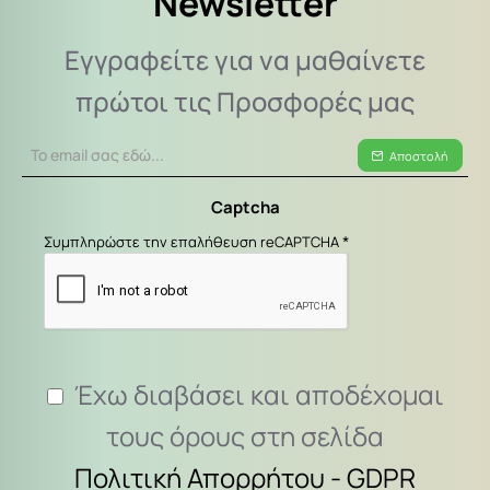
Newsletter
Εγγραφείτε για να μαθαίνετε
πρώτοι τις Προσφορές μας
Το
Αποστολή
email
σας
Captcha
εδώ...
Συμπληρώστε την επαλήθευση reCAPTCHA
Έχω διαβάσει και αποδέχομαι
τους όρους στη σελίδα
Πολιτική Απορρήτου - GDPR