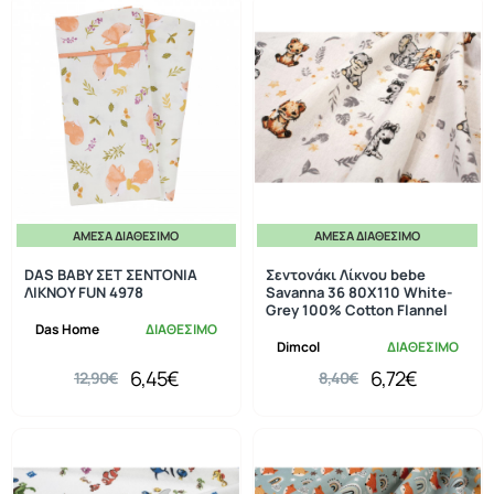
ΆΜΕΣΑ ΔΙΑΘΈΣΙΜΟ
ΆΜΕΣΑ ΔΙΑΘΈΣΙΜΟ
-50%
-20%
DAS BABY ΣΕΤ ΣΕΝΤΟΝΙΑ
Σεντονάκι Λίκνου bebe
ΛΙΚΝΟΥ FUN 4978
Savanna 36 80X110 White-
Grey 100% Cotton Flannel
Das Home
ΔΙΑΘΕΣΙΜΟ
Dimcol
ΔΙΑΘΕΣΙΜΟ
6,45€
6,72€
12,90€
8,40€