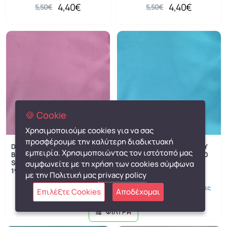
4,40€
4,40€
5,50€
5,50€
🍪 Cookie
Χρησιμοποιούμε cookies για να σας
προσφέρουμε την καλύτερη διαδικτυακή
-20%
-20%
DIMcol ΣΕΝΤΟΝΑΚΙ ΛΙΚΝΟΥ
DIMcol ΣΕΝΤΟΝΑΚΙ ΛΙΚΝΟΥ
εμπειρία. Χρησιμοποιώντας τον ιστότοπό μας
ΒΡΕΦ Cotton 100% 80Χ110
ΒΡΕΦ Cotton 100% 80Χ110
Solid 492 Lila
Solid 493 Turquoise
συμφωνείτε με τη χρήση των cookies σύμφωνα
1914413706249274
1914413706249329
με την Πολιτική μας
privacy policy
Dimcol
4 με 10 ημέρες
Dimcol
4 με 10 ημέρες
Επιλέξτε Cookies
Αποδέχομαι
4,40€
4,40€
5,50€
5,50€
ΦΙΛΤΡΑ