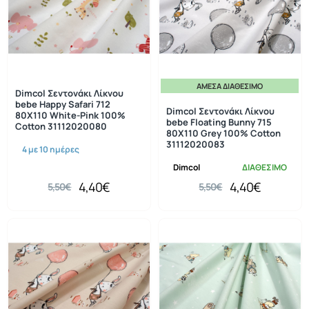
ΆΜΕΣΑ ΔΙΑΘΈΣΙΜΟ
-20%
-20%
Dimcol Σεντονάκι Λίκνου
bebe Happy Safari 712
Dimcol Σεντονάκι Λίκνου
80X110 White-Pink 100%
bebe Floating Bunny 715
Cotton 31112020080
80X110 Grey 100% Cotton
31112020083
4 με 10 ημέρες
Dimcol
ΔΙΑΘΕΣΙΜΟ
4,40€
4,40€
5,50€
5,50€