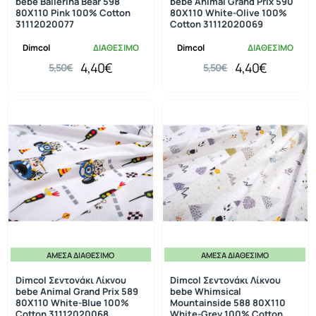
bebe Ballerina Bear 598
bebe Animal Grand Prix 590
80X110 Pink 100% Cotton
80X110 White-Olive 100%
31112020077
Cotton 31112020069
Dimcol
ΔΙΑΘΕΣΙΜΟ
Dimcol
ΔΙΑΘΕΣΙΜΟ
4,40€
4,40€
5,50€
5,50€
ΆΜΕΣΑ ΔΙΑΘΈΣΙΜΟ
ΆΜΕΣΑ ΔΙΑΘΈΣΙΜΟ
-20%
-20%
Dimcol Σεντονάκι Λίκνου
Dimcol Σεντονάκι Λίκνου
bebe Animal Grand Prix 589
bebe Whimsical
80X110 White-Blue 100%
Mountainside 588 80X110
Cotton 31112020068
White-Grey 100% Cotton