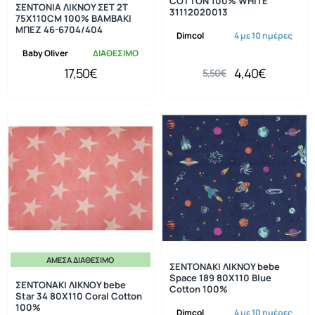
COTTON 100% WHITE
ΣΕΝΤΟΝΙΑ ΛΙΚΝΟΥ ΣΕΤ 2Τ
31112020013
75X110CM 100% ΒΑΜΒΑΚΙ
ΜΠΕΖ 46-6704/404
Dimcol
4 με 10 ημέρες
Baby Oliver
ΔΙΑΘΕΣΙΜΟ
17,50€
4,40€
5,50€
ΆΜΕΣΑ ΔΙΑΘΈΣΙΜΟ
-20%
-20%
ΣΕΝΤΟΝΑΚΙ ΛΙΚΝΟΥ bebe
Space 189 80Χ110 Blue
ΣΕΝΤΟΝΑΚΙ ΛΙΚΝΟΥ bebe
Cotton 100%
Star 34 80Χ110 Coral Cotton
100%
Dimcol
4 με 10 ημέρες