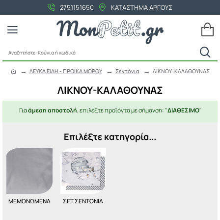
2751151650
ΚΑΤΑΣΤΗΜΑ ΑΡΓΟΥΣ
Αναζητήστε:
Κούνια
ΛΕΥΚΑ ΕΙΔΗ - ΠΡΟΙΚΑ ΜΩΡΟΥ
Σεντόνια
ΛΙΚΝΟΥ-ΚΑΛΑΘΟΥΝΑΣ
ή
h
κωδικό
o
ΛΙΚΝΟΥ-ΚΑΛΑΘΟΥΝΑΣ
m
e
Για
άμεση αποστολή
, επιλέξτε προϊόντα με σήμανση: "
ΔΙΑΘΕΣΙΜΟ
"
Επιλέξτε κατηγορία...
ΜΕΜΟΝΩΜΕΝΑ
ΣΕΤ ΣΕΝΤΟΝΙΑ