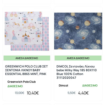
ΆΜΕΣΑ ΔΙΑΘΈΣΙΜΟ
ΆΜΕΣΑ ΔΙΑΘΈΣΙΜΟ
-20%
-20%
GREENWICH POLO CLUB ΣΕΤ
DIMCOL Σεντονάκι Λίκνου
ΣΕΝΤΟΝΙΑ ΛΙΚΝΟΥ ΒΑΒΥ
bebe Milky Way 185 80X110
ESSENTIAL 8865 MINT, PINK
Blue 100% Cotton
31112020047
Greenwich Polo Club
Dimcol
ΔΙΑΘΕΣΙΜΟ
ΔΙΑΘΕΣΙΜΟ
10,40€
4,40€
13,00€
5,50€