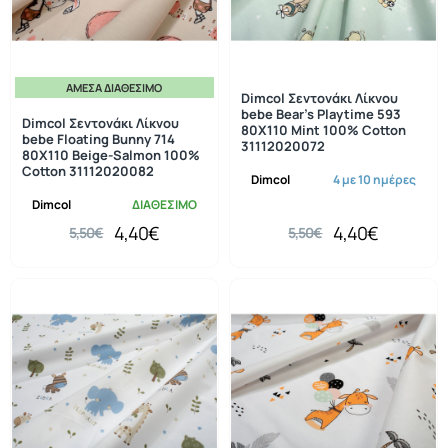
ΆΜΕΣΑ ΔΙΑΘΈΣΙΜΟ
-20%
-20%
Dimcol Σεντονάκι Λίκνου
bebe Bear's Playtime 593
Dimcol Σεντονάκι Λίκνου
80X110 Mint 100% Cotton
bebe Floating Bunny 714
31112020072
80X110 Beige-Salmon 100%
Cotton 31112020082
Dimcol
4 με 10 ημέρες
Dimcol
ΔΙΑΘΕΣΙΜΟ
4,40€
4,40€
5,50€
5,50€