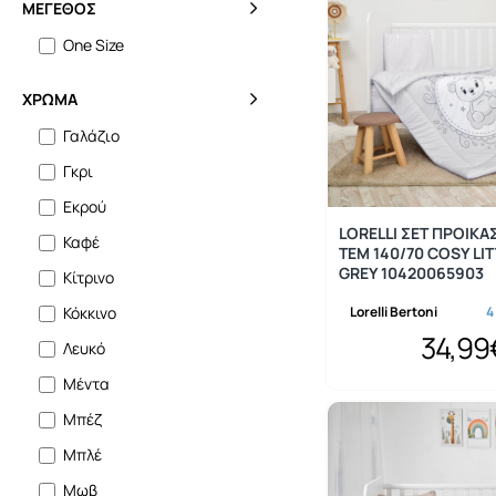
ΜΈΓΕΘΟΣ
One Size
ΧΡΏΜΑ
Γαλάζιο
Γκρι
Εκρού
LORELLI ΣΕΤ ΠΡΟΙΚΑ
Καφέ
ΤΕΜ 140/70 COSY LI
GREY 10420065903
Κίτρινο
Lorelli Bertoni
4
Κόκκινο
34,99
Λευκό
Μέντα
Μπέζ
Μπλέ
Μωβ