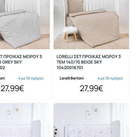
ΕΤ ΠΡΟΙΚΑΣ ΜΩΡΟΥ 3
LORELLI ΣΕΤ ΠΡΟΙΚΑΣ ΜΩΡΟΥ 3
0 GREY SKY
ΤΕΜ 140/70 BEIGE SKY
02
10420016701
toni
4 με 10 ημέρες
Lorelli Bertoni
4 με 10 ημέρες
27,99€
27,99€