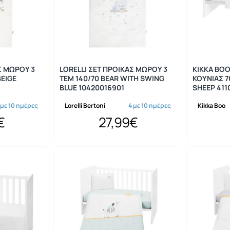
Σ ΜΩΡΟΥ 3
LORELLI ΣΕΤ ΠΡΟΙΚΑΣ ΜΩΡΟΥ 3
KIKKA BOO
BEIGE
ΤΕΜ 140/70 BEAR WITH SWING
ΚΟΥΝΙΑΣ 7
BLUE 10420016901
SHEEP 411
 με 10 ημέρες
Lorelli Bertoni
4 με 10 ημέρες
Kikka Boo
€
27,99€