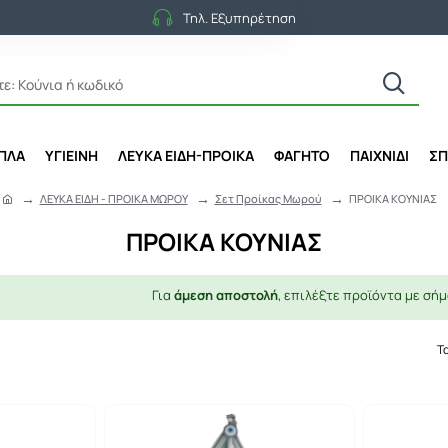
Τηλ. Εξυπηρέτηση
ΙΠΛΑ
ΥΓΙΕΙΝΗ
ΛΕΥΚΑ ΕΙΔΗ-ΠΡΟΙΚΑ
ΦΑΓΗΤΟ
ΠΑΙΧΝΙΔΙ
ΣΠ
ΛΕΥΚΑ ΕΙΔΗ - ΠΡΟΙΚΑ ΜΩΡΟΥ
Σετ Προίκας Μωρού
ΠΡΟΙΚΑ ΚΟΥΝΙΑΣ
h
o
ΠΡΟΙΚΑ ΚΟΥΝΙΑΣ
m
e
Για
άμεση αποστολή
, επιλέξτε προϊόντα με σήμ
Τ