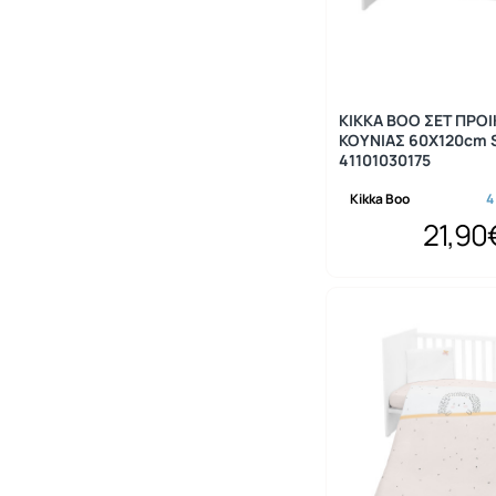
KIKKA BOO ΣΕΤ ΠΡΟΙ
ΚΟΥΝΙΑΣ 60X120cm 
41101030175
Kikka Boo
4
21,90