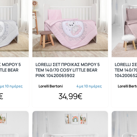
Σ ΜΩΡΟΥ 5
LORELLI ΣΕΤ ΠΡΟΙΚΑΣ ΜΩΡΟΥ 5
LORELLI Σ
TTLE BEAR
ΤΕΜ 140/70 COSY LITTLE BEAR
ΤΕΜ 140/7
PINK 10420065902
10420065
 με 10 ημέρες
Lorelli Bertoni
4 με 10 ημέρες
Lorelli Ber
€
34,99€