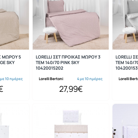
Σ ΜΩΡΟΥ 5
LORELLI ΣΕΤ ΠΡΟΙΚΑΣ ΜΩΡΟΥ 3
LORELLI Σ
IGE SKY
ΤΕΜ 140/70 PINK SKY
ΤΕΜ 140/7
10420015202
104200153
 με 10 ημέρες
Lorelli Bertoni
4 με 10 ημέρες
Lorelli Ber
€
27,99€