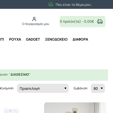
Που είναι το δέμα μου;
0 προϊόν(τα) - 0,00€
Ο Λογαριασμός μου
ΙΤΙ
ΡΟΥΧΑ
GADGET
ΞΕΝΟΔΟΧΕΙΟ
ΔΙΑΦΟΡΑ
ανση: "
ΔΙΑΘΕΣΙΜΟ
"
αξινόμηση:
Εμφάνιση: