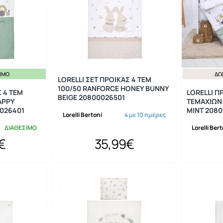
ΣΙΜΟ
ΔΩ
LORELLI ΣΕΤ ΠΡΟΙΚΑΣ 4 ΤΕΜ
100/50 RANFORCE HONEY BUNNY
Σ 4 ΤΕΜ
LORELLI Π
BEIGE 20800026501
APPY
ΤΕΜΑΧΙΩΝ
0026401
MINT 2080
Lorelli Bertoni
4 με 10 ημέρες
ΔΙΑΘΕΣΙΜΟ
Lorelli Ber
€
35,99€