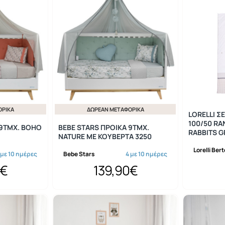
ΟΡΙΚΆ
ΔΩΡΕΆΝ ΜΕΤΑΦΟΡΙΚΆ
LORELLI Σ
100/50 RA
 9ΤΜΧ. ΒΟΗΟ
BEBE STARS ΠΡΟΙΚΑ 9ΤΜΧ.
RABBITS G
NATURE ΜΕ ΚΟΥΒΕΡΤΑ 3250
Lorelli Ber
 με 10 ημέρες
Bebe Stars
4 με 10 ημέρες
0€
139,90€