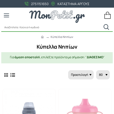
2751151650
ΚΑΤΑΣΤΗΜΑ ΑΡΓΟΥΣ
Αναζητήστε:
Κούνια
Κύπελλα Νηπίων
ή
h
κωδικό
o
Κύπελλα Νηπίων
m
e
Για
άμεση αποστολή
, επιλέξτε προϊόντα με σήμανση: "
ΔΙΑΘΕΣΙΜΟ
"