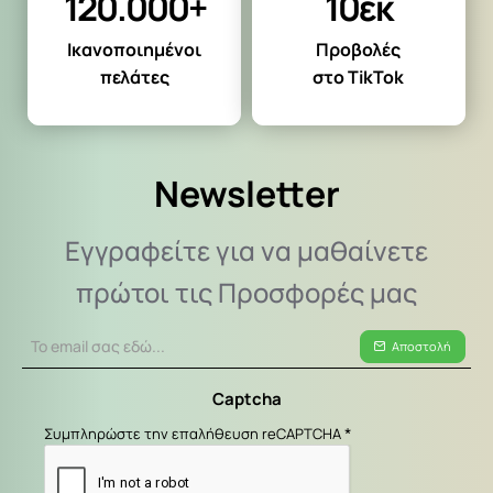
120.000+
10εκ
Ικανοποιημένοι
Προβολές
πελάτες
στο TikTok
Newsletter
Εγγραφείτε για να μαθαίνετε
πρώτοι τις Προσφορές μας
Το
Αποστολή
email
σας
Captcha
εδώ...
Συμπληρώστε την επαλήθευση reCAPTCHA