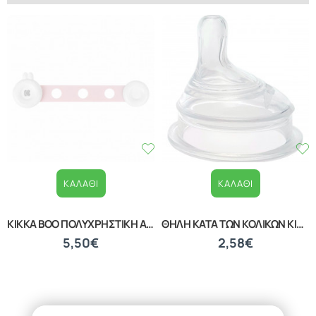
ΚΑΛΆΘΙ
ΚΑΛΆΘΙ
ΒΡΕΦΙΚΟ ΣΦΟΥΓΓΑΡΑΚΙ ΜΠΑΝΙΟΥ WHITE 20040210001
ΒΡΕΦΙΚΑ ΚΟΥΤΑΛΑΚΙΑ ΕΚΜΑΘΗΣΗΣ ΣΕΤ 2 ΤΕΜΑΧΙΩΝ LORELLI 10230480002
1,39€
1,87€