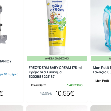
ΆΜΕΣΑ ΔΙΑΘΈΣΙΜΟ
Ά
-19%
ΠΑΝΙΟΥ
FREZYDERM BABY CREAM 175 ml
Mon Petit
Κρέμα για Σύγκαμα
Γαλάζιο 6
 με 10 ημέρες
5202888221187
Mon Petit
Frezyderm
ΔΙΑΘΕΣΙΜΟ
€
10,55€
12,99€