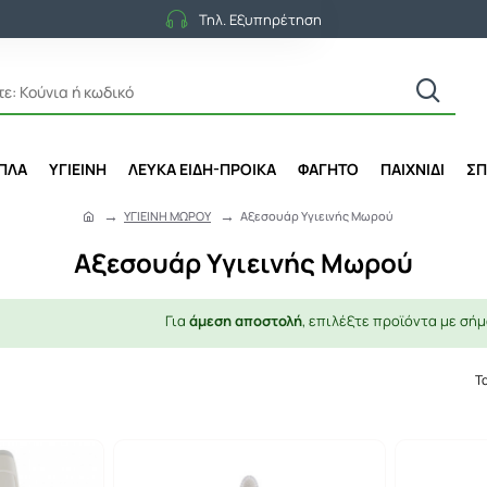
Τηλ. Εξυπηρέτηση
ΙΠΛΑ
ΥΓΙΕΙΝΗ
ΛΕΥΚΑ ΕΙΔΗ-ΠΡΟΙΚΑ
ΦΑΓΗΤΟ
ΠΑΙΧΝΙΔΙ
ΣΠ
ΥΓΙΕΙΝΗ ΜΩΡΟΥ
Αξεσουάρ Υγιεινής Μωρού
h
o
Αξεσουάρ Υγιεινής Μωρού
m
e
Για
άμεση αποστολή
, επιλέξτε προϊόντα με σήμ
Τ