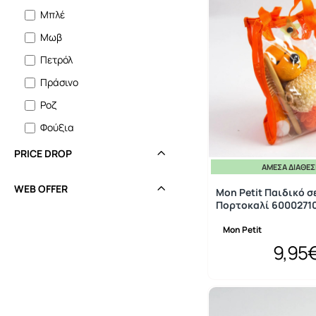
Μπλέ
Μωβ
Πετρόλ
Πράσινο
Ροζ
Φούξια
Χρυσό
PRICE DROP
ΆΜΕΣΑ ΔΙΑΘΈ
WEB OFFER
Mon Petit Παιδικό σ
Πορτοκαλί 6000271
Mon Petit
9,95