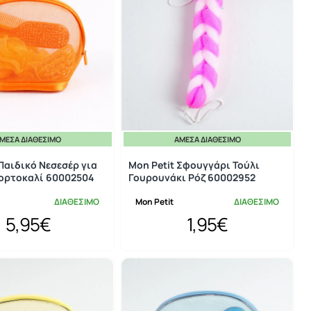
ΜΕΣΑ ΔΙΑΘΈΣΙΜΟ
ΆΜΕΣΑ ΔΙΑΘΈΣΙΜΟ
 Παιδικό Νεσεσέρ για
Mon Petit Σφουγγάρι Τούλι
ορτοκαλί 60002504
Γουρουνάκι Ρόζ 60002952
ΔΙΑΘΕΣΙΜΟ
Mon Petit
ΔΙΑΘΕΣΙΜΟ
5,95€
1,95€