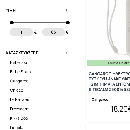
ΤΙΜΉ
€
€
ΚΑΤΑΣΚΕΥΑΣΤΈΣ
Bebe Jou
ΆΜΕΣΑ ΔΙΑΘΈ
Bebe Stars
CANGAROO ΗΛΕΚΤΡ
ΣΥΣΚΕΥΗ ΑΝΑΚΟΥΦΙ
Cangaroo
ΤΣΙΜΠΗΜΑΤΑ ΕΝΤΟ
BITECALM 38001462
Chicco
Dr Browns
Cangaroo
18,20
Frezyderm
Kikka Boo
Lionelo