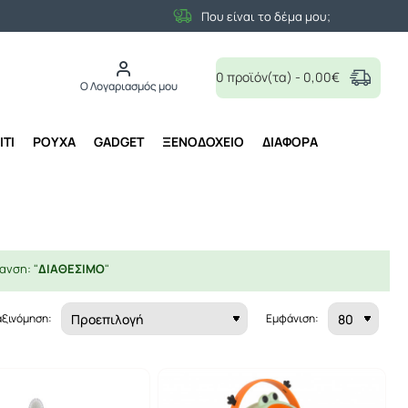
Που είναι το δέμα μου;
0 προϊόν(τα) - 0,00€
Ο Λογαριασμός μου
ΙΤΙ
ΡΟΥΧΑ
GADGET
ΞΕΝΟΔΟΧΕΙΟ
ΔΙΑΦΟΡΑ
ανση: "
ΔΙΑΘΕΣΙΜΟ
"
αξινόμηση:
Εμφάνιση: