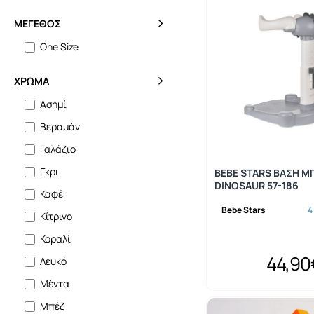
Lorelli Bertoni
ΜΈΓΕΘΟΣ
Mon Petit
One Size
Popovrisaki
ΧΡΏΜΑ
Ασημί
Βεραμάν
Γαλάζιο
Γκρι
BEBE STARS ΒΑΣΗ Μ
DINOSAUR 57-186
Καφέ
Bebe Stars
4
Κίτρινο
Κοραλί
44,90
Λευκό
Μέντα
Μπέζ