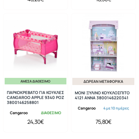
ΔΩΡΕΆΝ ΜΕΤΑΦΟΡΙΚΆ
ΆΜΕΣΑ ΔΙΑΘΈΣΙΜΟ
ΠΑΡΚΟΚΡΕΒΑΤΟ ΓΙΑ ΚΟΥΚΛΕΣ
MONI ΞΥΛΙΝΟ ΚΟΥΚΛΟΣΠΙΤΟ
CANGAROO APPLE 9340 ΡΟΖ
4121 ANNA 3800146220341
3800146258801
Cangaroo
4 με 10 ημέρες
Cangaroo
ΔΙΑΘΕΣΙΜΟ
24,30€
75,80€