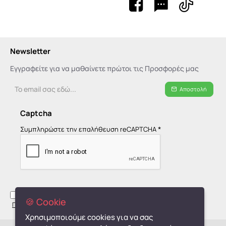
Newsletter
Εγγραφείτε για να μαθαίνετε πρώτοι τις Προσφορές μας
Το
Αποστολή
email
σας
Captcha
εδώ...
Συμπληρώστε την επαλήθευση reCAPTCHA
Έχω διαβάσει και αποδέχομαι τους όρους στη σελίδα
🍪 Cookie
Πολιτική Απορρήτου - GDPR
Χρησιμοποιούμε cookies για να σας