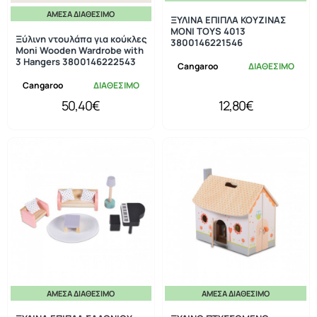
ΆΜΕΣΑ ΔΙΑΘΈΣΙΜΟ
ΞΥΛΙΝΑ ΕΠΙΠΛΑ ΚΟΥΖΙΝΑΣ
MONI TOYS 4013
Ξύλινη ντουλάπα για κούκλες
3800146221546
Moni Wooden Wardrobe with
3 Hangers 3800146222543
Cangaroo
ΔΙΑΘΕΣΙΜΟ
Cangaroo
ΔΙΑΘΕΣΙΜΟ
50,40€
12,80€
ΆΜΕΣΑ ΔΙΑΘΈΣΙΜΟ
ΆΜΕΣΑ ΔΙΑΘΈΣΙΜΟ