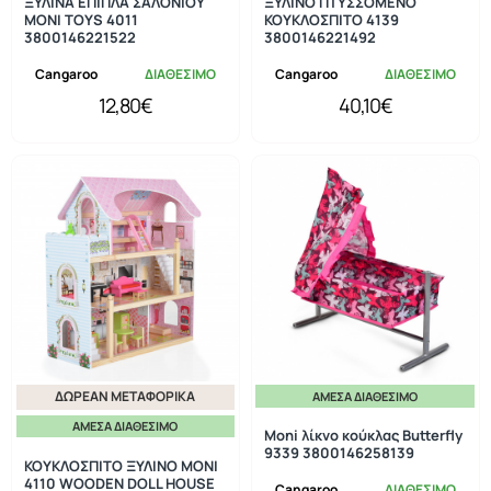
ΞΥΛΙΝΑ ΕΠΙΠΛΑ ΣΑΛΟΝΙΟΥ
ΞΥΛΙΝΟ ΠΤΥΣΣΟΜΕΝΟ
MONI TOYS 4011
ΚΟΥΚΛΟΣΠΙΤΟ 4139
3800146221522
3800146221492
Cangaroo
ΔΙΑΘΕΣΙΜΟ
Cangaroo
ΔΙΑΘΕΣΙΜΟ
12,80€
40,10€
ΔΩΡΕΆΝ ΜΕΤΑΦΟΡΙΚΆ
ΆΜΕΣΑ ΔΙΑΘΈΣΙΜΟ
ΆΜΕΣΑ ΔΙΑΘΈΣΙΜΟ
Moni λίκνο κούκλας Butterfly
9339 3800146258139
ΚΟΥΚΛΟΣΠΙΤΟ ΞΥΛΙΝΟ ΜΟΝΙ
4110 WOODEN DOLL HOUSE
Cangaroo
ΔΙΑΘΕΣΙΜΟ