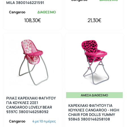
MILA 3800146221591
Cangaroo
ΔΙΑΘΕΣΙΜΟ
108,30€
21,30€
ΆΜΕΣΑ ΔΙΑΘΈΣΙΜΟ
ΡΙΛΑΞ ΚΑΡΕΚΛΑΚΙ ΦΑΓΗΤΟΥ
ΓΙΑ ΚΟΥΚΛΕΣ 2ΣΕ1
ΚΑΡΕΚΛΑΚΙ ΦΑΓΗΤΟΥ ΓΙΑ
CANGAROO LOVELY BEAR
ΚΟΥΚΛΕΣ CANGAROO - HIGH
9397C 3800146258092
CHAIR FOR DOLLS YUMMY
9384S 3800146258108
Cangaroo
4 με 10 ημέρες