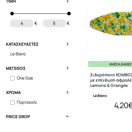
ΤΙΜΉ
€
€
ΚΑΤΑΣΚΕΥΑΣΤΈΣ
Le Blanc
ΆΜΕΣΑ ΔΙΑΘΈ
ΜΈΓΕΘΟΣ
Σιδερόπανο ΚΟΜΒΟΣ
One Size
με επένδυση αφρολέ
Lemons & Oranges
ΧΡΏΜΑ
Le Blanc
Πορτοκαλί
4,20
PRICE DROP