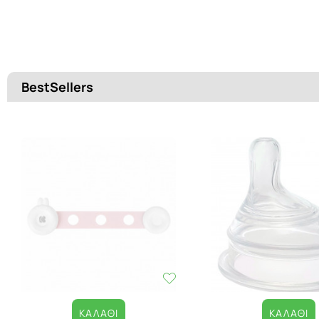
BestSellers
ΚΑΛΆΘΙ
ΚΑΛΆΘΙ