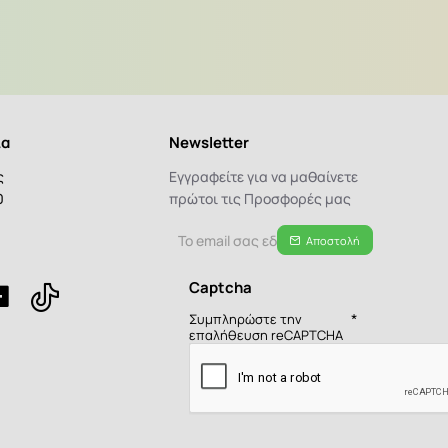
ία
Newsletter
ς
Εγγραφείτε για να μαθαίνετε
0
πρώτοι τις Προσφορές μας
α
Το
Αποστολή
email
σας
Captcha
εδώ...
Συμπληρώστε την
επαλήθευση reCAPTCHA