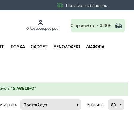
Που είναι το δέμα μου;
0 προϊόν(τα) - 0,00€
Ο Λογαριασμός μου
ΙΤΙ
ΡΟΥΧΑ
GADGET
ΞΕΝΟΔΟΧΕΙΟ
ΔΙΑΦΟΡΑ
ανση: "
ΔΙΑΘΕΣΙΜΟ
"
αξινόμηση:
Εμφάνιση: