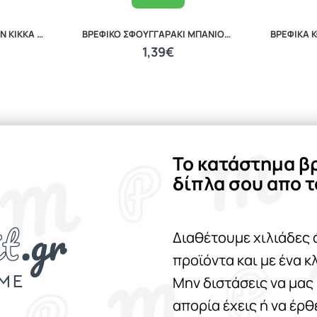
ΘΗΛΗ ΚΑΤΑ ΤΩΝ ΚΟΛΙΚΩΝ KIKKA BOO M ANTI COLIC NIPPLE FOR GLASS BOTTLE 31302010027
ΒΡΕΦΙΚΟ ΣΦΟΥΓΓΑΡΑΚΙ ΜΠΑΝΙΟΥ WHITE 20040210001
1,39€
Το κατάστημα β
δίπλα σου απο τ
Διαθέτουμε χιλιάδες 
προϊόντα και με ένα κ
Μην διστάσεις να μας
απορία έχεις ή να έρ