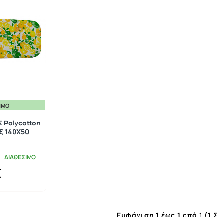
ΣΙΜΟ
 Polycotton
ξ 140Χ50
ΔΙΑΘΕΣΙΜΟ
€
Εμφάνιση 1 έως 1 από 1 (1 Σ