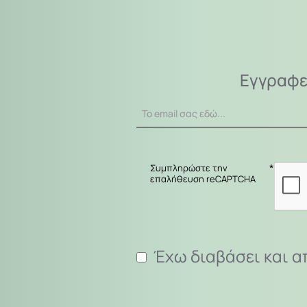
Εγγραφε
Το
email
σας
εδώ...
Συμπληρώστε την
επαλήθευση reCAPTCHA
Έχω διαβάσει και α