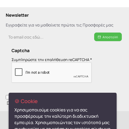
Newsletter
Εγγραφείτε για να μαθαίνετε πρώτοι τις Προσφορές μας
Το
Αποστολή
email
σας
Captcha
εδώ...
Συμπληρώστε την επαλήθευση reCAPTCHA
Έχω διαβάσει και αποδέχομαι τους όρους στη σελίδα
🍪 Cookie
Πολιτική Απορρήτου - GDPR
Χρησιμοποιούμε cookies για να σας
προσφέρουμε την καλύτερη διαδικτυακή
Copyright © 2019-2026, monpetit.gr
εμπειρία. Χρησιμοποιώντας τον ιστότοπό μας
συμφωνείτε με τη χρήση των cookies σύμφωνα