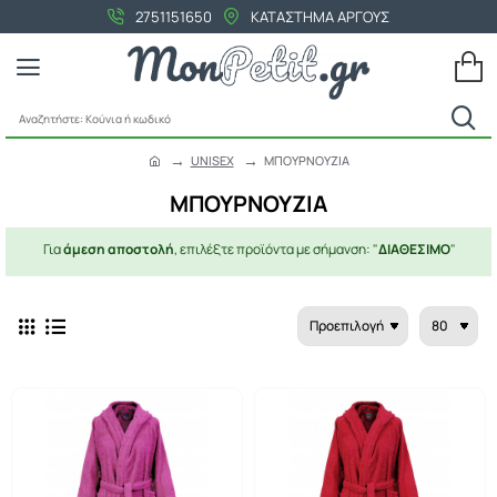
2751151650
ΚΑΤΑΣΤΗΜΑ ΑΡΓΟΥΣ
Αναζητήστε:
Κούνια
UNISEX
ΜΠΟΥΡΝΟΥΖΙΑ
ή
h
κωδικό
o
ΜΠΟΥΡΝΟΥΖΙΑ
m
e
Για
άμεση αποστολή
, επιλέξτε προϊόντα με σήμανση: "
ΔΙΑΘΕΣΙΜΟ
"