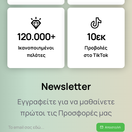
120.000+
10εκ
Ικανοποιημένοι
Προβολές
πελάτες
στο TikTok
Newsletter
Εγγραφείτε για να μαθαίνετε
πρώτοι τις Προσφορές μας
Το
Αποστολή
email