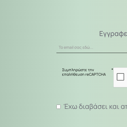
Εγγραφε
Το
email
σας
εδώ...
Συμπληρώστε την
επαλήθευση reCAPTCHA
Έχω διαβάσει και α