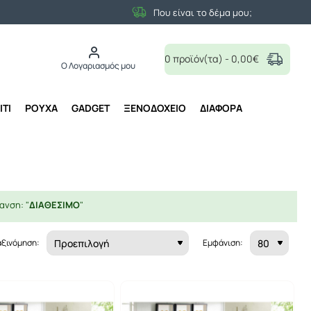
Που είναι το δέμα μου;
0 προϊόν(τα) - 0,00€
Ο Λογαριασμός μου
ΙΤΙ
ΡΟΥΧΑ
GADGET
ΞΕΝΟΔΟΧΕΙΟ
ΔΙΑΦΟΡΑ
ανση: "
ΔΙΑΘΕΣΙΜΟ
"
αξινόμηση:
Εμφάνιση: