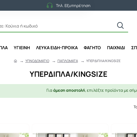
Τηλ. Εξυπηρέτηση
ΙΠΛΑ
ΥΓΙΕΙΝΗ
ΛΕΥΚΑ ΕΙΔΗ-ΠΡΟΙΚΑ
ΦΑΓΗΤΟ
ΠΑΙΧΝΙΔΙ
ΣΠ
ΥΠΝΟΔΩΜΑΤΙΟ
ΠΑΠΛΩΜΑΤΑ
ΥΠΕΡΔΙΠΛΑ/KINGSIZE
h
o
ΥΠΕΡΔΙΠΛΑ/KINGSIZE
m
e
Για
άμεση αποστολή
, επιλέξτε προϊόντα με σήμ
Τ