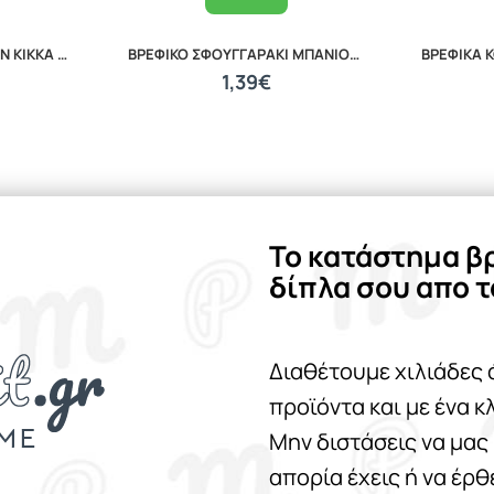
ΘΗΛΗ ΚΑΤΑ ΤΩΝ ΚΟΛΙΚΩΝ KIKKA BOO M ANTI COLIC NIPPLE FOR GLASS BOTTLE 31302010027
ΒΡΕΦΙΚΟ ΣΦΟΥΓΓΑΡΑΚΙ ΜΠΑΝΙΟΥ WHITE 20040210001
1,39€
Το κατάστημα β
δίπλα σου απο τ
Διαθέτουμε χιλιάδες 
προϊόντα και με ένα κ
Μην διστάσεις να μας
απορία έχεις ή να έρ