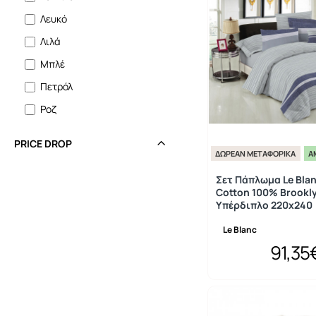
Λευκό
Λιλά
Μπλέ
Πετρόλ
Ροζ
PRICE DROP
ΔΩΡΕΆΝ ΜΕΤΑΦΟΡΙΚΆ
Ά
Σετ Πάπλωμα Le Bla
Cotton 100% Brookly
Υπέρδιπλο 220x240
Le Blanc
91,35