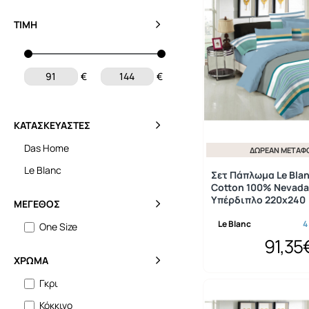
ΤΙΜΉ
€
€
ΚΑΤΑΣΚΕΥΑΣΤΈΣ
Das Home
ΔΩΡΕΆΝ ΜΕΤΑΦ
Le Blanc
Σετ Πάπλωμα Le Bla
Cotton 100% Nevada
Υπέρδιπλο 220x240
ΜΈΓΕΘΟΣ
Le Blanc
4
One Size
91,35
ΧΡΏΜΑ
Γκρι
Κόκκινο