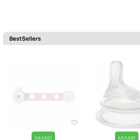
BestSellers
ΚΑΛΆΘΙ
ΚΑΛΆΘΙ