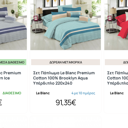
ΜΕΣΑ ΔΙΑΘΈΣΙΜΟ
ΔΩΡΕΆΝ ΜΕΤΑΦΟΡΙΚΆ
ΔΩ
nc Premium
Σετ Πάπλωμα Le Blanc Premium
Σετ Πάπλω
n Ice
Cotton 100% Brooklyn Aqua
Cotton 10
Υπέρδιπλο 220x240
Υπέρδιπλο
ΔΙΑΘΕΣΙΜΟ
Le Blanc
4 με 10 ημέρες
Le Blanc
€
91,35€