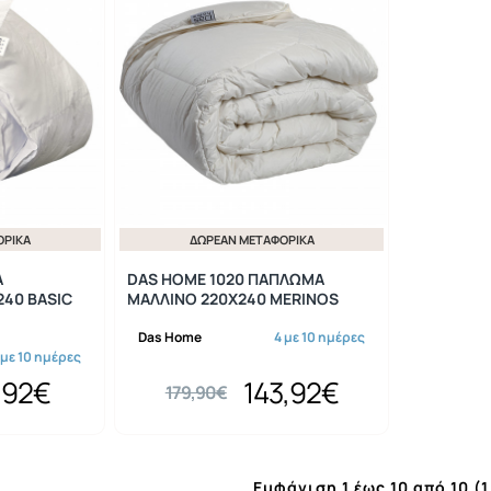
ΟΡΙΚΆ
ΔΩΡΕΆΝ ΜΕΤΑΦΟΡΙΚΆ
-20%
-20%
Α
DAS HOME 1020 ΠΑΠΛΩΜΑ
40 BASIC
ΜΑΛΛΙΝΟ 220Χ240 MERINOS
Das Home
4 με 10 ημέρες
 με 10 ημέρες
,92€
143,92€
179,90€
Εμφάνιση 1 έως 10 από 10 (1