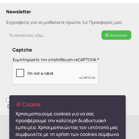
Newsletter
Εγγραφείτε για να μαθαίνετε πρώτοι τις Προσφορές μας
Το
Αποστολή
email
σας
Captcha
εδώ...
Συμπληρώστε την επαλήθευση reCAPTCHA
Έχω διαβάσει και αποδέχομαι τους όρους στη σελίδα
🍪 Cookie
Πολιτική Απορρήτου - GDPR
Χρησιμοποιούμε cookies για να σας
προσφέρουμε την καλύτερη διαδικτυακή
Copyright © 2019-2026, monpetit.gr
εμπειρία. Χρησιμοποιώντας τον ιστότοπό μας
συμφωνείτε με τη χρήση των cookies σύμφωνα