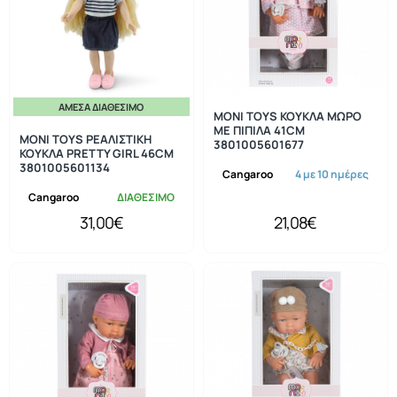
ΆΜΕΣΑ ΔΙΑΘΈΣΙΜΟ
MONI TOYS ΚΟΥΚΛΑ ΜΩΡΟ
ΜΕ ΠΙΠΙΛΑ 41CM
MONI TOYS ΡΕΑΛΙΣΤΙΚΗ
3801005601677
ΚΟΥΚΛΑ PRETTY GIRL 46CM
3801005601134
Cangaroo
4 με 10 ημέρες
Cangaroo
ΔΙΑΘΕΣΙΜΟ
31,00€
21,08€