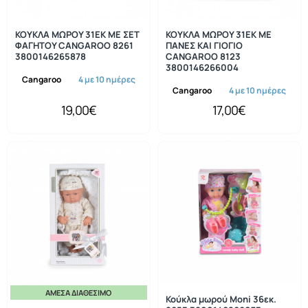
ΚΟΥΚΛΑ ΜΩΡΟΥ 31ΕΚ ΜΕ ΣΕΤ
ΚΟΥΚΛΑ ΜΩΡΟΥ 31ΕΚ ΜΕ
ΦΑΓΗΤΟΥ CANGAROO 8261
ΠΑΝΕΣ ΚΑΙ ΓΙΟΓΙΟ
3800146265878
CANGAROO 8123
3800146266004
Cangaroo
4 με 10 ημέρες
Cangaroo
4 με 10 ημέρες
19,00€
17,00€
ΆΜΕΣΑ ΔΙΑΘΈΣΙΜΟ
Κούκλα μωρού Moni 36εκ.