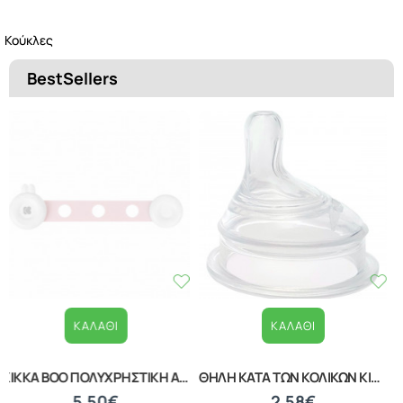
Κούκλες
BestSellers
ΚΑΛΆΘΙ
ΚΑΛΆΘΙ
ΒΡΕΦΙΚΟ ΣΦΟΥΓΓΑΡΑΚΙ ΜΠΑΝΙΟΥ WHITE 20040210001
ΒΡΕΦΙΚΑ ΚΟΥΤΑΛΑΚΙΑ ΕΚΜΑΘΗΣΗΣ ΣΕΤ 2 ΤΕΜΑΧΙΩΝ LORELLI 10230480002
1,39€
1,87€