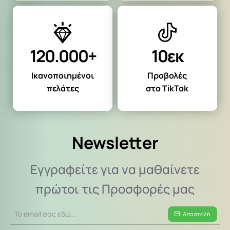
120.000+
10εκ
Ικανοποιημένοι
Προβολές
πελάτες
στο TikTok
Newsletter
Εγγραφείτε για να μαθαίνετε
πρώτοι τις Προσφορές μας
Το
Αποστολή
email
σας