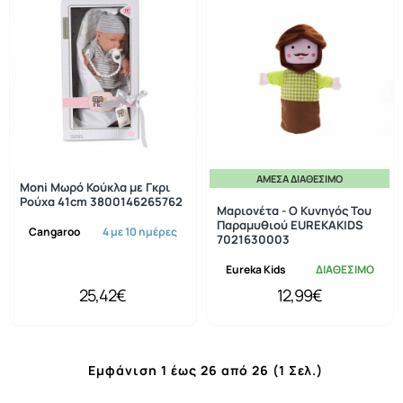
ΆΜΕΣΑ ΔΙΑΘΈΣΙΜΟ
Moni Μωρό Κούκλα με Γκρι
Ρούχα 41cm 3800146265762
Μαριονέτα - Ο Κυνηγός Του
Παραμυθιού EUREKAKIDS
Cangaroo
4 με 10 ημέρες
7021630003
Eureka Kids
ΔΙΑΘΕΣΙΜΟ
25,42€
12,99€
Εμφάνιση 1 έως 26 από 26 (1 Σελ.)