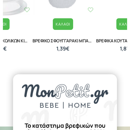
ΚΑΛΆΘΙ
ΚΑΛΆΘΙ
ΒΡΕΦΙΚΟ ΣΦΟΥΓΓΑΡΑΚΙ ΜΠΑΝΙΟΥ WHITE 20040210001
ΒΡΕΦΙΚΑ ΚΟΥΤΑΛΑΚΙΑ ΕΚΜΑΘΗΣΗΣ ΣΕΤ 2 ΤΕΜΑΧΙΩΝ LORELLI 10230480002
1,39€
1,87€
Το κατάστημα βρεφικών που