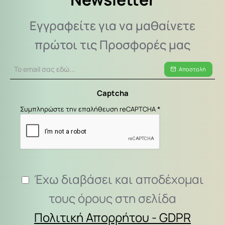
Εγγραφείτε για να μαθαίνετε
πρώτοι τις Προσφορές μας
Το
Αποστολή
email
σας
Captcha
εδώ...
Συμπληρώστε την επαλήθευση reCAPTCHA
Έχω διαβάσει και αποδέχομαι
τους όρους στη σελίδα
Πολιτική Απορρήτου - GDPR