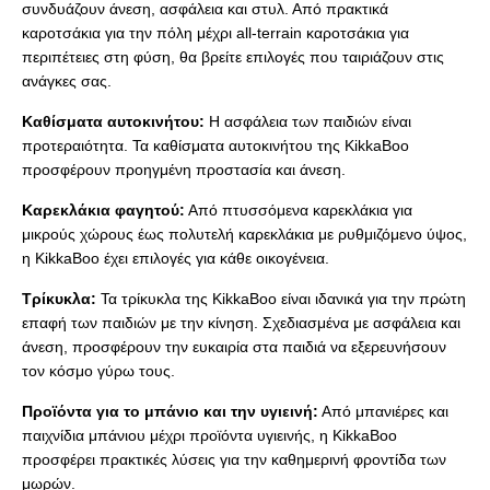
συνδυάζουν άνεση, ασφάλεια και στυλ. Από πρακτικά
καροτσάκια για την πόλη μέχρι all-terrain καροτσάκια για
περιπέτειες στη φύση, θα βρείτε επιλογές που ταιριάζουν στις
ανάγκες σας.
Καθίσματα αυτοκινήτου:
Η ασφάλεια των παιδιών είναι
προτεραιότητα. Τα καθίσματα αυτοκινήτου της KikkaBoo
προσφέρουν προηγμένη προστασία και άνεση.
Καρεκλάκια φαγητού:
Από πτυσσόμενα καρεκλάκια για
μικρούς χώρους έως πολυτελή καρεκλάκια με ρυθμιζόμενο ύψος,
η KikkaBoo έχει επιλογές για κάθε οικογένεια.
Τρίκυκλα:
Τα τρίκυκλα της KikkaBoo είναι ιδανικά για την πρώτη
επαφή των παιδιών με την κίνηση. Σχεδιασμένα με ασφάλεια και
άνεση, προσφέρουν την ευκαιρία στα παιδιά να εξερευνήσουν
τον κόσμο γύρω τους.
Προϊόντα για το μπάνιο και την υγιεινή:
Από μπανιέρες και
παιχνίδια μπάνιου μέχρι προϊόντα υγιεινής, η KikkaBoo
προσφέρει πρακτικές λύσεις για την καθημερινή φροντίδα των
μωρών.