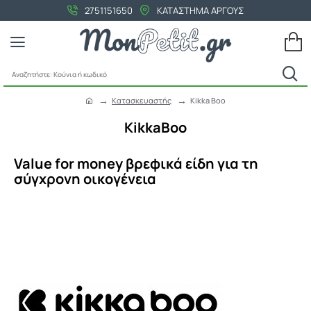
2751151650
ΚΑΤΑΣΤΗΜΑ ΑΡΓΟΥΣ
Αναζητήστε:
Κούνια
Κατασκευαστής
Kikka Boo
ή
h
κωδικό
o
KikkaBoo
m
e
Value for money βρεφικά είδη για τη
σύγχρονη οικογένεια