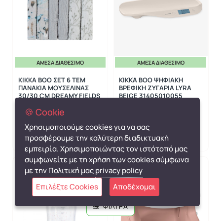
ΆΜΕΣΑ ΔΙΑΘΈΣΙΜΟ
ΆΜΕΣΑ ΔΙΑΘΈΣΙΜΟ
KIKKA BOO ΣΕΤ 6 ΤΕΜ
KIKKA BOO ΨΗΦΙΑΚΗ
ΠΑΝΑΚΙΑ ΜΟΥΣΕΛΙΝΑΣ
ΒΡΕΦΙΚΗ ΖΥΓΑΡΙΑ LYRA
30/30 CM DREAMY FIELDS
BEIGE 31405010055
GREY 31103010113
🍪 Cookie
Kikka Boo
ΔΙΑΘΕΣΙΜΟ
Kikka Boo
ΔΙΑΘΕΣΙΜΟ
Χρησιμοποιούμε cookies για να σας
8,90€
39,90€
προσφέρουμε την καλύτερη διαδικτυακή
εμπειρία. Χρησιμοποιώντας τον ιστότοπό μας
συμφωνείτε με τη χρήση των cookies σύμφωνα
με την Πολιτική μας
privacy policy
Επιλέξτε Cookies
Αποδέχομαι
ΦΙΛΤΡΑ