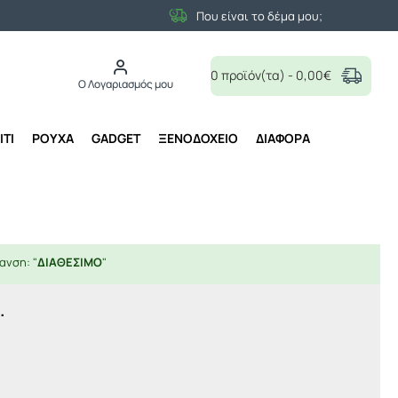
Που είναι το δέμα μου;
0 προϊόν(τα) - 0,00€
Ο Λογαριασμός μου
ΙΤΙ
ΡΟΥΧΑ
GADGET
ΞΕΝΟΔΟΧΕΙΟ
ΔΙΑΦΟΡΑ
ανση: "
ΔΙΑΘΕΣΙΜΟ
"
.