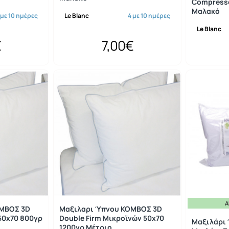
Compresse
Μαλακό
 με 10 ημέρες
Le Blanc
4 με 10 ημέρες
Le Blanc
€
7,00€
Ά
ΟΜΒΟΣ 3D
Μαξιλαρι Ύπνου ΚΟΜΒΟΣ 3D
50x70 800γρ
Double Firm Μικροϊνών 50x70
Μαξιλάρι 
1200γρ Μέτριο