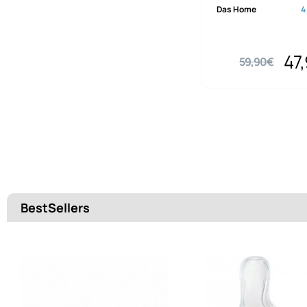
Das Home
4
47
59,90€
BestSellers