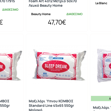
70 17915
Foam Art 4012 Μέτριο 50x70
Le Blanc
Λευκό Beauty Home
ΔΙΑΘΕΣΙΜΟ
Beauty Home
ΔΙΑΘΕΣΙΜΟ
€
47,70€
Ά
ΟΜΒΟΣ
Μαξιλάρι Ύπνου ΚΟΜΒΟΣ
 550gr
Standard Line 45x65 550gr
Μαξιλάρι
Μαλακό