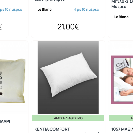
Μπιλάκι Σ
Μέτριο
 με 10 ημέρες
Le Blanc
4 με 10 ημέρες
Le Blanc
€
21,00€
ΆΜΕΣΑ ΔΙΑΘΈΣΙΜΟ
Ά
-20%
ΙΛΑΡΙ
KENTIA COMFORT
1057 ΜΑΞΙ