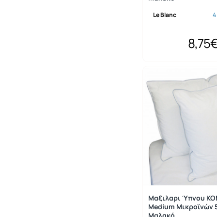
Le Blanc
4
8,75
Μαξιλαρι Ύπνου Κ
Medium Μικροϊνών 
Μαλακό