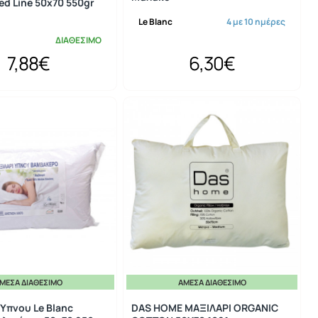
d Line 50x70 550gr
Le Blanc
4 με 10 ημέρες
ΔΙΑΘΕΣΙΜΟ
7,88€
6,30€
ΜΕΣΑ ΔΙΑΘΈΣΙΜΟ
ΆΜΕΣΑ ΔΙΑΘΈΣΙΜΟ
-20%
Ύπνου Le Blanc
DAS HOME ΜΑΞΙΛΑΡΙ ORGANIC