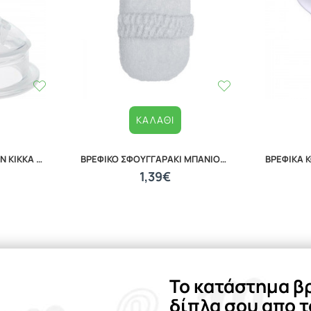
ΚΑΛΆΘΙ
ΘΗΛΗ ΚΑΤΑ ΤΩΝ ΚΟΛΙΚΩΝ KIKKA BOO M ANTI COLIC NIPPLE FOR GLASS BOTTLE 31302010027
ΒΡΕΦΙΚΟ ΣΦΟΥΓΓΑΡΑΚΙ ΜΠΑΝΙΟΥ WHITE 20040210001
1,39€
Το κατάστημα β
δίπλα σου απο τ