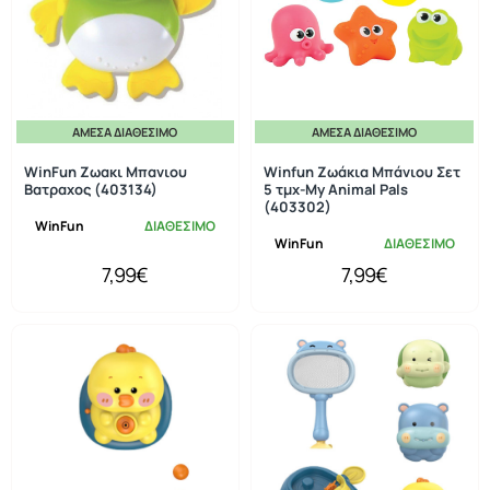
ΆΜΕΣΑ ΔΙΑΘΈΣΙΜΟ
ΆΜΕΣΑ ΔΙΑΘΈΣΙΜΟ
WinFun Ζωακι Μπανιου
Winfun Ζωάκια Μπάνιου Σετ
Βατραχος (403134)
5 τμχ-My Animal Pals
(403302)
WinFun
ΔΙΑΘΕΣΙΜΟ
WinFun
ΔΙΑΘΕΣΙΜΟ
7,99€
7,99€