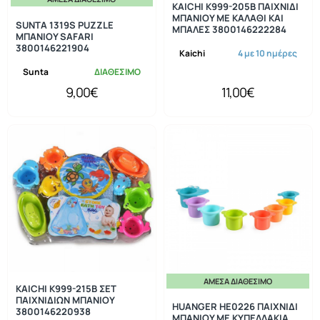
KAICHI K999-205B ΠΑΙΧΝΙΔΙ
ΜΠΑΝΙΟΥ ΜΕ ΚΑΛΑΘΙ ΚΑΙ
SUNTA 1319S PUZZLE
ΜΠΑΛΕΣ 3800146222284
ΜΠΑΝΙΟΥ SAFARI
3800146221904
Kaichi
4 με 10 ημέρες
Sunta
ΔΙΑΘΕΣΙΜΟ
9,00€
11,00€
ΆΜΕΣΑ ΔΙΑΘΈΣΙΜΟ
KAICHI K999-215B ΣΕΤ
ΠΑΙΧΝΙΔΙΩΝ ΜΠΑΝΙΟΥ
HUANGER HE0226 ΠΑΙΧΝΙΔΙ
3800146220938
ΜΠΑΝΙΟΥ ΜΕ ΚΥΠΕΛΛΑΚΙΑ