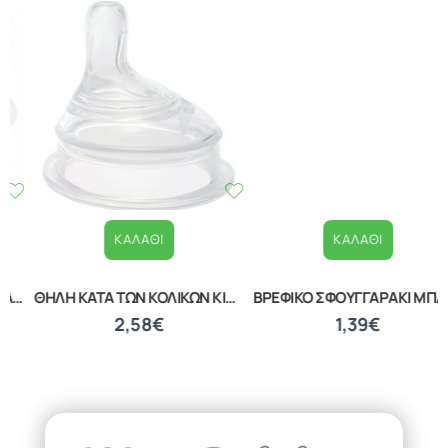
ΚΑΛΆΘΙ
ΚΑΛΆΘΙ
ΒΡΕΦΙΚΟ ΣΦΟΥΓΓΑΡΑΚΙ ΜΠΑΝΙΟΥ WHITE 20040210001
ΒΡΕΦΙΚΑ ΚΟΥΤΑΛΑΚΙΑ ΕΚΜΑΘΗΣΗΣ ΣΕΤ 2 ΤΕΜΑΧΙΩΝ LORELLI 10230480002
1,39€
1,87€