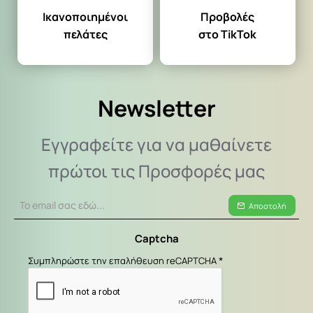
Ικανοποιημένοι
Προβολές
πελάτες
στο TikTok
Newsletter
Εγγραφείτε για να μαθαίνετε
πρώτοι τις Προσφορές μας
Το
Αποστολή
email
σας
Captcha
εδώ...
Συμπληρώστε την επαλήθευση reCAPTCHA