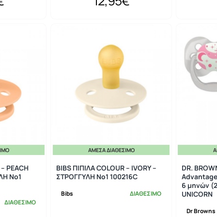
€
12,95€
ΣΙΜΟ
ΆΜΕΣΑ ΔΙΑΘΈΣΙΜΟ
Ά
 – PEACH
BIBS ΠΙΠΙΛΑ COLOUR – IVORY –
DR. BROWN
ΛΗ No1
ΣΤΡΟΓΓΥΛΗ No1 100216C
Advantage 
6 μηνών (2
Bibs
ΔΙΑΘΕΣΙΜΟ
UNICORN
ΔΙΑΘΕΣΙΜΟ
Dr Browns