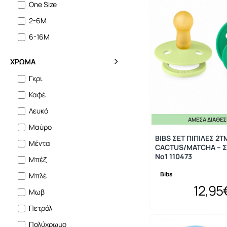
One Size
2-6Μ
6-16Μ
ΧΡΏΜΑ
Γκρι
Καφέ
Λευκό
ΆΜΕΣΑ ΔΙΑΘΈ
Μαύρο
BIBS ΣΕΤ ΠΙΠΙΛΕΣ 2Τ
Μέντα
CACTUS/MATCHA – 
No1 110473
Μπέζ
Bibs
Μπλέ
12,95
Μωβ
Πετρόλ
Πολύχρωμο