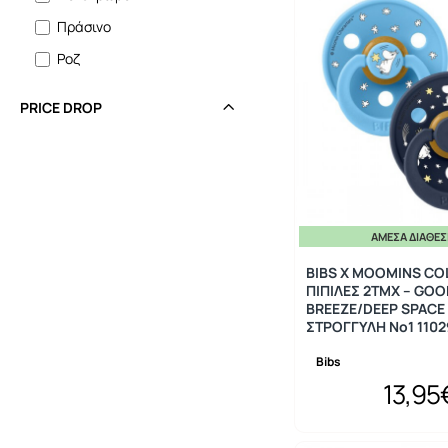
Πράσινο
Ροζ
PRICE DROP
ΆΜΕΣΑ ΔΙΑΘΈ
BIBS X MOOMINS CO
ΠΙΠΙΛΕΣ 2ΤΜΧ – GO
BREEZE/DEEP SPACE 
ΣΤΡΟΓΓΥΛΗ No1 1102
Bibs
13,95