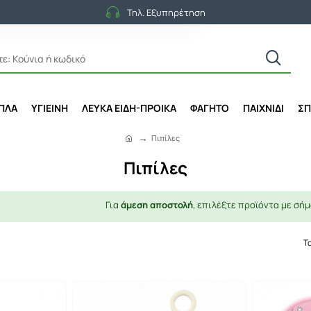
Τηλ. Εξυπηρέτηση
ΙΠΛΑ
ΥΓΙΕΙΝΗ
ΛΕΥΚΑ ΕΙΔΗ-ΠΡΟΙΚΑ
ΦΑΓΗΤΟ
ΠΑΙΧΝΙΔΙ
ΣΠ
Πιπίλες
h
o
Πιπίλες
m
e
Για
άμεση αποστολή
, επιλέξτε προϊόντα με σήμ
Τ