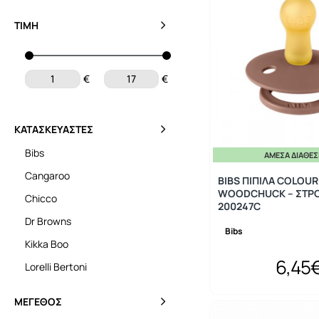
ΤΙΜΉ
€
€
ΚΑΤΑΣΚΕΥΑΣΤΈΣ
Bibs
ΆΜΕΣΑ ΔΙΑΘΈ
Cangaroo
BIBS ΠΙΠΙΛΑ COLOUR
WOODCHUCK – ΣΤΡΟ
Chicco
200247C
Dr Browns
Bibs
Kikka Boo
6,45
Lorelli Bertoni
ΜΈΓΕΘΟΣ