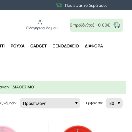
Που είναι το δέμα μου;
0 προϊόν(τα) - 0,00€
Ο Λογαριασμός μου
ΙΤΙ
ΡΟΥΧΑ
GADGET
ΞΕΝΟΔΟΧΕΙΟ
ΔΙΑΦΟΡΑ
ανση: "
ΔΙΑΘΕΣΙΜΟ
"
αξινόμηση:
Εμφάνιση: