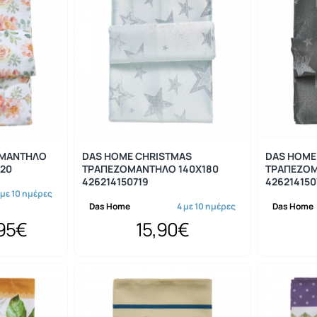
-50%
ΟΜΑΝΤΗΛΟ
DAS HOME CHRISTMAS
DAS HOME
720
ΤΡΑΠΕΖΟΜΑΝΤΗΛΟ 140Χ180
ΤΡΑΠΕΖΟΜ
426214150719
426214150
 με 10 ημέρες
Das Home
4 με 10 ημέρες
Das Home
,95€
15,90€