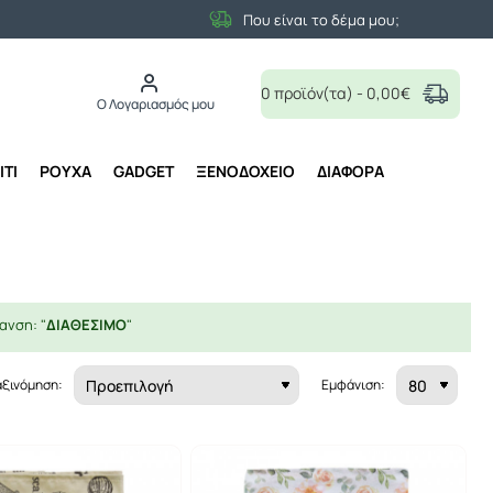
Που είναι το δέμα μου;
0 προϊόν(τα) - 0,00€
Ο Λογαριασμός μου
ΙΤΙ
ΡΟΥΧΑ
GADGET
ΞΕΝΟΔΟΧΕΙΟ
ΔΙΑΦΟΡΑ
ανση: "
ΔΙΑΘΕΣΙΜΟ
"
αξινόμηση:
Εμφάνιση: