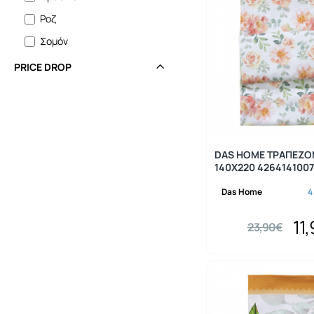
Ροζ
Σομόν
Τιρκουάζ
PRICE DROP
Χακί
Χρυσό
DAS HOME ΤΡΑΠΕΖ
140Χ220 426414100
Das Home
4
11
23,90€