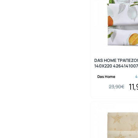
DAS HOME ΤΡΑΠΕΖ
140Χ220 426414100
Das Home
4
11
23,90€