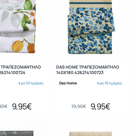
-50%
-50%
 ΤΡΑΠΕΖΟΜΑΝΤΗΛΟ
DAS HOME ΤΡΑΠΕΖΟΜΑΝΤΗΛΟ
26214100724
140Χ180 426214100723
4 με 10 ημέρες
Das Home
4 με 10 ημέρες
9,95€
9,95€
,90€
19,90€