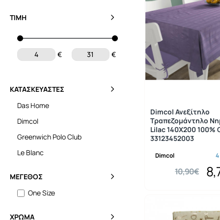
ΤΙΜΉ
€
€
ΚΑΤΑΣΚΕΥΑΣΤΈΣ
Das Home
Dimcol Ανεξίτηλο
Τραπεζομάντηλο Ν
Dimcol
Lilac 140X200 100% 
Greenwich Polo Club
33123452003
Le Blanc
Dimcol
4
8,
10,90€
ΜΈΓΕΘΟΣ
One Size
ΧΡΏΜΑ