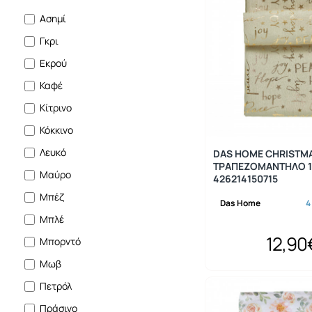
Ασημί
Γκρι
Εκρού
Καφέ
Κίτρινο
Κόκκινο
Λευκό
DAS HOME CHRISTM
ΤΡΑΠΕΖΟΜΑΝΤΗΛΟ 1
Μαύρο
426214150715
Μπέζ
Das Home
4
Μπλέ
12,90
Μπορντό
Μωβ
Πετρόλ
Πράσινο