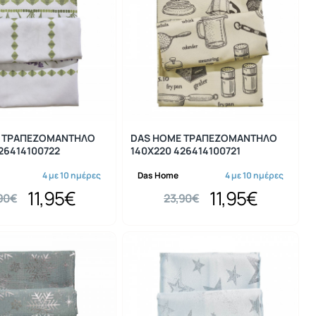
-50%
-50%
 ΤΡΑΠΕΖΟΜΑΝΤΗΛΟ
DAS HOME ΤΡΑΠΕΖΟΜΑΝΤΗΛΟ
26414100722
140Χ220 426414100721
4 με 10 ημέρες
Das Home
4 με 10 ημέρες
11,95€
11,95€
90€
23,90€