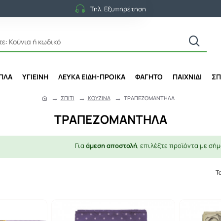
Τηλ. Εξυπηρέτηση
ΙΠΛΑ
ΥΓΙΕΙΝΗ
ΛΕΥΚΑ ΕΙΔΗ-ΠΡΟΙΚΑ
ΦΑΓΗΤΟ
ΠΑΙΧΝΙΔΙ
ΣΠ
ΣΠΙΤΙ
ΚΟΥΖΙΝΑ
ΤΡΑΠΕΖΟΜΑΝΤΗΛΑ
h
o
ΤΡΑΠΕΖΟΜΑΝΤΗΛΑ
m
e
Για
άμεση αποστολή
, επιλέξτε προϊόντα με σήμ
Τ