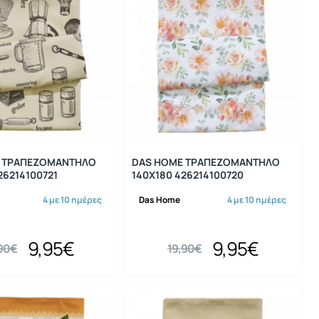
-50%
-50%
 ΤΡΑΠΕΖΟΜΑΝΤΗΛΟ
DAS HOME ΤΡΑΠΕΖΟΜΑΝΤΗΛΟ
26214100721
140Χ180 426214100720
4 με 10 ημέρες
Das Home
4 με 10 ημέρες
9,95€
9,95€
,90€
19,90€