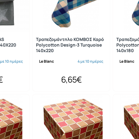
AS
Τραπεζομάντηλο ΚΟΜΒΟΣ Καρό
Τραπεζομ
40Χ220
Polycotton Design-3 Turquoise
Polycotto
140x220
140x180
 με 10 ημέρες
Le Blanc
4 με 10 ημέρες
Le Blanc
€
6,65€