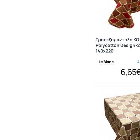
Τραπεζομάντηλο Κ
Polycotton Design-2
140x220
Le Blanc
4
6,65