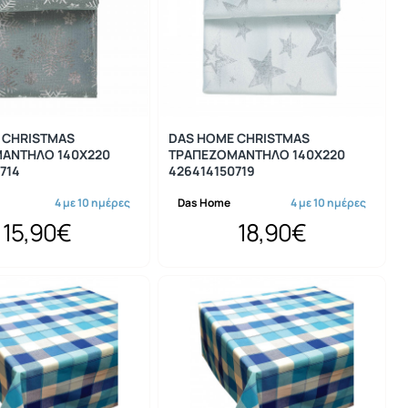
 CHRISTMAS
DAS HOME CHRISTMAS
ΑΝΤΗΛΟ 140Χ220
ΤΡΑΠΕΖΟΜΑΝΤΗΛΟ 140Χ220
714
426414150719
4 με 10 ημέρες
Das Home
4 με 10 ημέρες
15,90€
18,90€