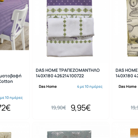
-20%
-50%
DAS HOME ΤΡΑΠΕΖΟΜΑΝΤΗΛΟ
DAS HOME
ηματοβαφή
140Χ180 426214100722
140Χ180 4
Cotton
Das Home
4 με 10 ημέρες
Das Home
 με 10 ημέρες
72€
9,95€
19,90€
19