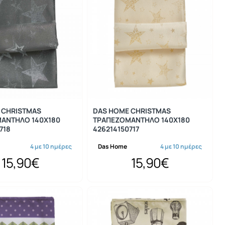
 CHRISTMAS
DAS HOME CHRISTMAS
ΑΝΤΗΛΟ 140Χ180
ΤΡΑΠΕΖΟΜΑΝΤΗΛΟ 140Χ180
718
426214150717
4 με 10 ημέρες
Das Home
4 με 10 ημέρες
15,90€
15,90€