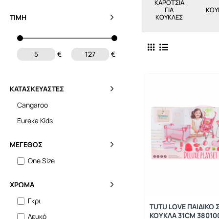
ΚΑΡΌΤΣΙΑ
ΓΙΑ
ΚΟΎ
ΤΙΜΉ
ΚΟΎΚΛΕΣ
€
€
ΚΑΤΑΣΚΕΥΑΣΤΈΣ
Cangaroo
Eureka Kids
ΜΈΓΕΘΟΣ
One Size
ΧΡΏΜΑ
Γκρι
TUTU LOVE ΠΑΙΔΙΚΟ 
ΚΟΥΚΛΑ 31CM 38010
Λευκό