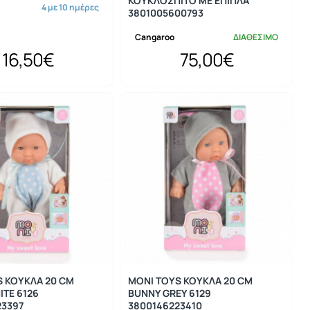
ΚΟΥΚΛΟΣΠΙΤΟ ΜΕ ΕΠΙΠΛΑ
4 με 10 ημέρες
3801005600793
Cangaroo
ΔΙΑΘΕΣΙΜΟ
16,50€
75,00€
S ΚΟΥΚΛΑ 20 CM
MONI TOYS ΚΟΥΚΛΑ 20 CM
TE 6126
BUNNY GREY 6129
23397
3800146223410