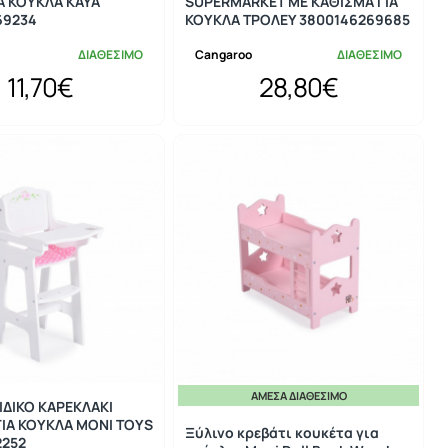
Α ΚΟΥΚΛΑ KAYA
SUPERMARKET ΜΕ ΚΑΘΙΣΜΑ ΓΙΑ
69234
ΚΟΥΚΛΑ ΤΡΟΛΕΥ 3800146269685
ΔΙΑΘΕΣΙΜΟ
Cangaroo
ΔΙΑΘΕΣΙΜΟ
11,70€
28,80€
ΆΜΕΣΑ ΔΙΑΘΈΣΙΜΟ
ΙΔΙΚΟ ΚΑΡΕΚΛΑΚΙ
ΙΑ ΚΟΥΚΛΑ MONI TOYS
Ξύλινο κρεβάτι κουκέτα για
2252