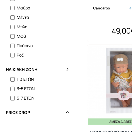
Μαύρο
Cangaroo
4
Μέντα
Μπλέ
49,00
Μωβ
Πράσινο
Ροζ
ΗΛΙΚΙΑΚΗ ΖΩΝΗ
1-3 ΕΤΩΝ
3-5 ΕΤΩΝ
5-7 ΕΤΩΝ
PRICE DROP
ΆΜΕΣΑ ΔΙΑΘΈ