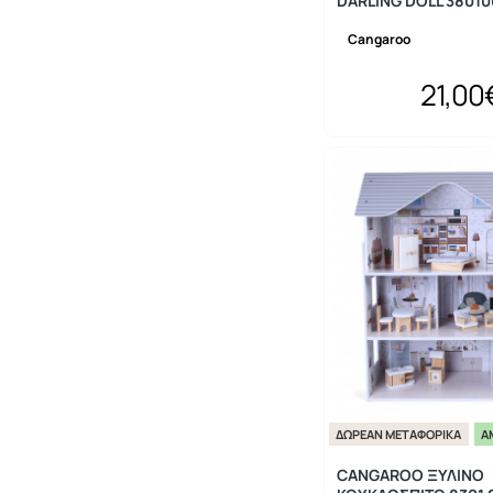
DARLING DOLL 3801
Cangaroo
21,00
ΔΩΡΕΆΝ ΜΕΤΑΦΟΡΙΚΆ
Ά
CANGAROO ΞΥΛΙΝΟ