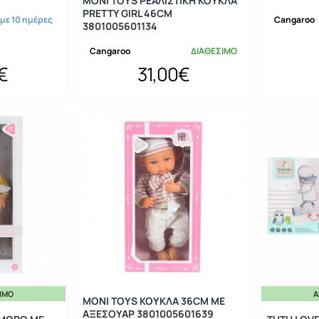
MONI TOYS ΡΕΑΛΙΣΤΙΚΗ ΚΟΥΚΛΑ
PRETTY GIRL 46CM
 με 10 ημέρες
Cangaroo
3801005601134
Cangaroo
ΔΙΑΘΕΣΙΜΟ
€
31,00€
ΣΙΜΟ
Ά
MONI TOYS ΚΟΥΚΛΑ 36CM ΜΕ
ΑΞΕΣΟΥΑΡ 3801005601639