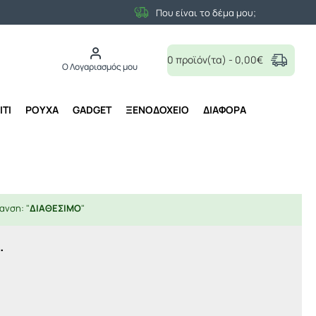
Που είναι το δέμα μου;
0 προϊόν(τα) - 0,00€
Ο Λογαριασμός μου
ΙΤΙ
ΡΟΥΧΑ
GADGET
ΞΕΝΟΔΟΧΕΙΟ
ΔΙΑΦΟΡΑ
ανση: "
ΔΙΑΘΕΣΙΜΟ
"
.