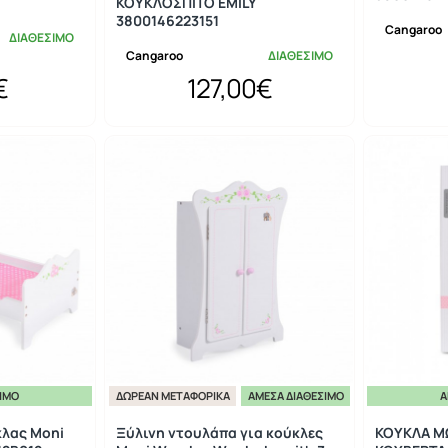
ΚΟΥΚΛΟΣΠΙΤΟ EMILY
3800146223151
Cangaroo
ΔΙΑΘΕΣΙΜΟ
Cangaroo
ΔΙΑΘΕΣΙΜΟ
€
127,00€
ΣΙΜΟ
ΔΩΡΕΆΝ ΜΕΤΑΦΟΡΙΚΆ
ΆΜΕΣΑ ΔΙΑΘΈΣΙΜΟ
Ά
κλας Moni
Ξύλινη ντουλάπα για κούκλες
ΚΟΥΚΛΑ Μ