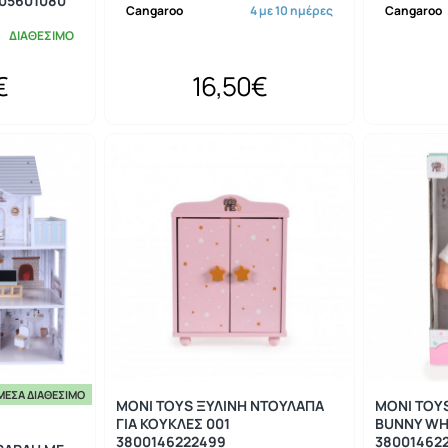
005601080
Cangaroo
4 με 10 ημέρες
Cangaroo
ΔΙΑΘΕΣΙΜΟ
€
16,50€
ΜΕΣΑ ΔΙΑΘΈΣΙΜΟ
MONI TOYS ΞΥΛΙΝΗ ΝΤΟΥΛΑΠΑ
MONI TOY
ΓΙΑ ΚΟΥΚΛΕΣ 001
BUNNY WHI
3800146222499
38001462