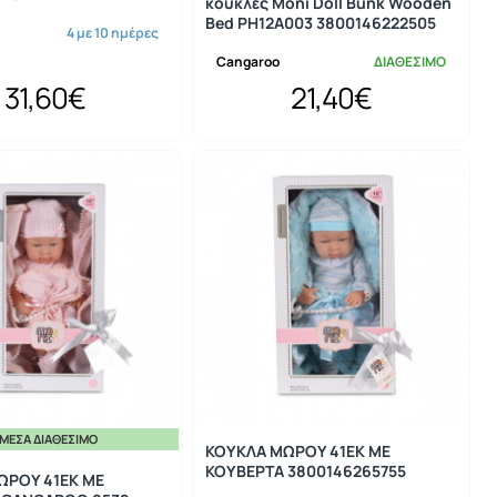
κούκλες Moni Doll Bunk Wooden
Bed PH12A003 3800146222505
4 με 10 ημέρες
Cangaroo
ΔΙΑΘΕΣΙΜΟ
31,60€
21,40€
ΜΕΣΑ ΔΙΑΘΈΣΙΜΟ
ΚΟΥΚΛΑ ΜΩΡΟΥ 41ΕΚ ΜΕ
ΚΟΥΒΕΡΤΑ 3800146265755
ΩΡΟΥ 41ΕΚ ΜΕ