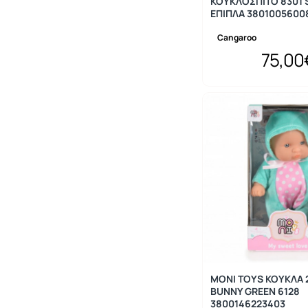
ΚΟΥΚΛΟΣΠΙΤΟ 8301 
ΕΠΙΠΛΑ 3801005600
Cangaroo
75,00
MONI TOYS ΚΟΥΚΛΑ 
BUNNY GREEN 6128
3800146223403