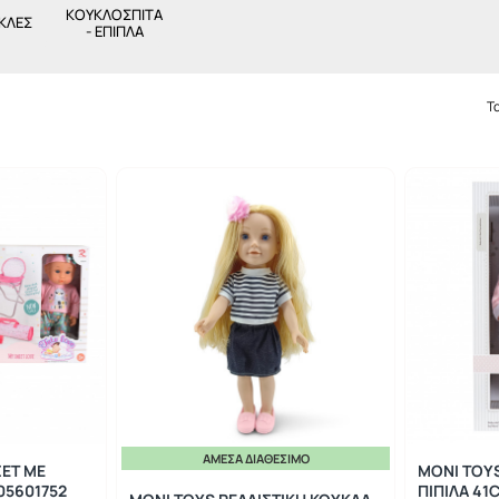
ΚΟΥΚΛΌΣΠΙΤΑ
ΚΛΕΣ
- ΈΠΙΠΛΑ
Τ
ΆΜΕΣΑ ΔΙΑΘΈΣΙΜΟ
ΣΕΤ ΜΕ
MONI TOY
05601752
ΠΙΠΙΛΑ 41