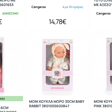
 ΜΩΡΟ ΜΕ
TUTU LOV
5601653
ΜΕ ΑΞΕΣΟΥ
Cangaroo
4 με 10 ημέρες
ΔΙΑΘΕΣΙΜΟ
Cangaroo
€
14,78€
ΣΙΜΟ
MONI ΚΟΥΚΛΑ ΜΩΡΟ 30CM BABY
MONI ΚΟΥ
RABBIT 3801005600847
PINK 3801
 46CM