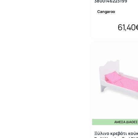
3800146223199
Cangaroo
61,40
ΆΜΕΣΑ ΔΙΑΘΈ
Ξύλινο κρεβάτι κού