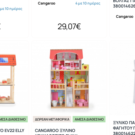
ΒΟΛΤΑΣ ΓΙ
Cangaroo
4 με 10 ημέρες
38001462
 με 10 ημέρες
Cangaroo
€
29,07€
ΜΕΣΑ ΔΙΑΘΈΣΙΜΟ
ΔΩΡΕΆΝ ΜΕΤΑΦΟΡΙΚΆ
ΆΜΕΣΑ ΔΙΑΘΈΣΙΜΟ
ΞΥΛΙΚΟ ΠΑ
ΦΑΓΗΤΟΥ Γ
Ο EV22 ELLY
CANGAROO ΞΥΛΙΝΟ
38001462