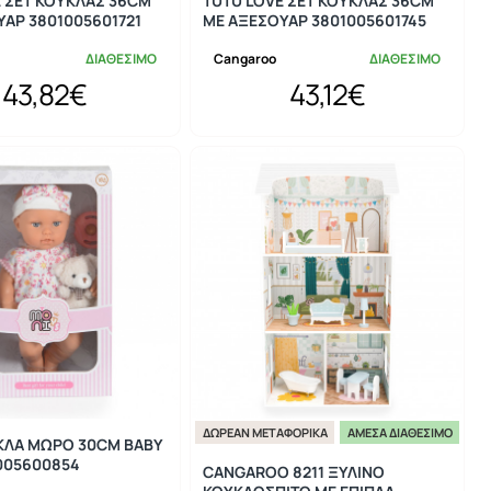
E ΣΕΤ ΚΟΥΚΛΑΣ 36CM
TUTU LOVE ΣΕΤ ΚΟΥΚΛΑΣ 36CM
ΑΡ 3801005601721
ΜΕ ΑΞΕΣΟΥΑΡ 3801005601745
ΔΙΑΘΕΣΙΜΟ
Cangaroo
ΔΙΑΘΕΣΙΜΟ
43,82€
43,12€
ΔΩΡΕΆΝ ΜΕΤΑΦΟΡΙΚΆ
ΆΜΕΣΑ ΔΙΑΘΈΣΙΜΟ
ΚΛΑ ΜΩΡΟ 30CM BABY
005600854
CANGAROO 8211 ΞΥΛΙΝΟ