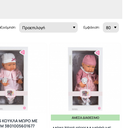
αξινόμηση:
Εμφάνιση:
ΆΜΕΣΑ ΔΙΑΘΈΣΙΜΟ
S ΚΟΥΚΛΑ ΜΩΡΟ ΜΕ
CM 3801005601677