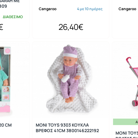
SARAH ΜΕ
809
Cangaroo
4 με 10 ημέρες
Cangaroo
ΔΙΑΘΕΣΙΜΟ
€
26,40€
Ά
20 CM
MONI TOYS 9303 ΚΟΥΚΛΑ
ΒΡΕΦΟΣ 41CM 3800146222192
MONI TOY