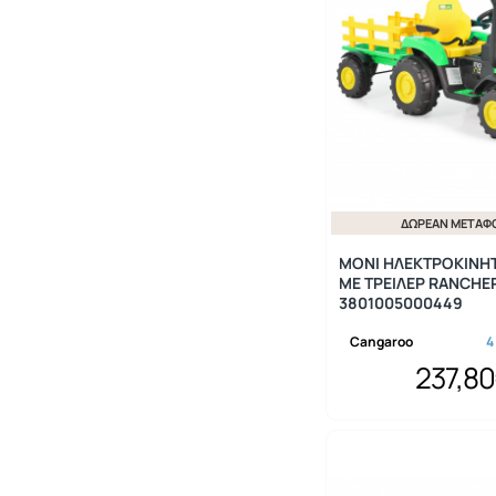
ΔΩΡΕΆΝ ΜΕΤΑΦ
MONI ΗΛΕΚΤΡΟΚΙΝΗ
ΜΕ ΤΡΕΙΛΕΡ RANCHE
3801005000449
Cangaroo
4
237,8