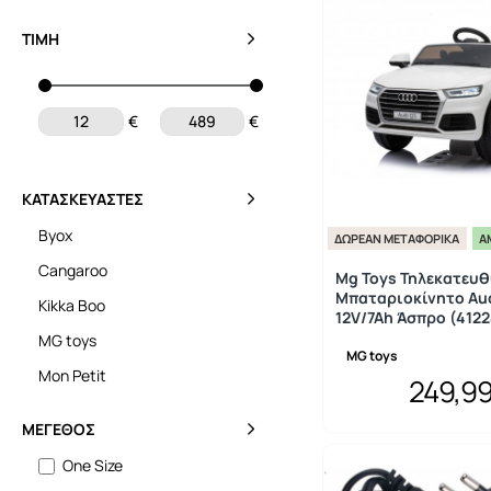
ΤΙΜΉ
€
€
ΚΑΤΑΣΚΕΥΑΣΤΈΣ
Byox
ΔΩΡΕΆΝ ΜΕΤΑΦΟΡΙΚΆ
Ά
Cangaroo
Mg Toys Τηλεκατευ
Μπαταριοκίνητο Au
Kikka Boo
12V/7Ah Άσπρο (4122
MG toys
MG toys
Mon Petit
249,9
ΜΈΓΕΘΟΣ
One Size