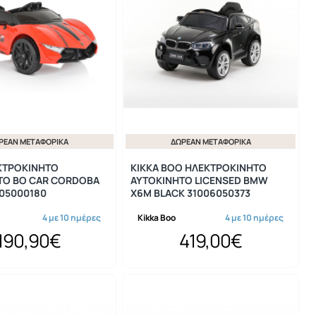
ΡΕΆΝ ΜΕΤΑΦΟΡΙΚΆ
ΔΩΡΕΆΝ ΜΕΤΑΦΟΡΙΚΆ
ΚΤΡΟΚΙΝΗΤΟ
KIKKA BOO ΗΛΕΚΤΡΟΚΙΝΗΤΟ
ΤΟ BO CAR CORDOBA
ΑΥΤΟΚΙΝΗΤΟ LICENSED BMW
005000180
X6M BLACK 31006050373
4 με 10 ημέρες
Kikka Boo
4 με 10 ημέρες
190,90€
419,00€