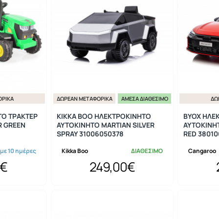
ΟΡΙΚΆ
ΔΩΡΕΆΝ ΜΕΤΑΦΟΡΙΚΆ
ΆΜΕΣΑ ΔΙΑΘΈΣΙΜΟ
ΔΩ
ΤΟ ΤΡΑΚΤΕΡ
KIKKA BOO ΗΛΕΚΤΡΟΚΙΝΗΤΟ
BYOX ΗΛΕ
R GREEN
ΑΥΤΟΚΙΝΗΤΟ MARTIAN SILVER
ΑΥΤΟΚΙΝΗΤ
SPRAY 31006050378
RED 3801
 με 10 ημέρες
Kikka Boo
ΔΙΑΘΕΣΙΜΟ
Cangaroo
0€
249,00€