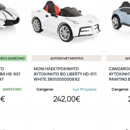
ΜΕΣΑ ΔΙΑΘΈΣΙΜΟ
ΔΩΡΕΆΝ ΜΕΤΑΦΟΡΙΚΆ
ΔΩ
ΤΟ
MONI ΗΛΕΚΤΡΟΚΙΝΗΤΟ
CANGAROO
BA HS-901
ΑΥΤΟΚΙΝΗΤΟ BO LIBERTY HD-011
ΑΥΤΟΚΙΝΗΤ
97
WHITE 3801005000692
PAINTING 
ΔΙΑΘΕΣΙΜΟ
Cangaroo
4 με 10 ημέρες
Cangaroo
0€
242,00€