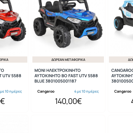
ΟΡΙΚΆ
ΔΩΡΕΆΝ ΜΕΤΑΦΟΡΙΚΆ
ΔΩ
ΤΟ
MONI ΗΛΕΚΤΡΟΚΙΝΗΤΟ
CANGAROO
T UTV 5588
ΑΥΤΟΚΙΝΗΤΟ BO FAST UTV 5588
ΑΥΤΟΚΙΝΗ
BLUE 3801005001187
38010050
 με 10 ημέρες
Cangaroo
4 με 10 ημέρες
Cangaroo
0€
140,00€