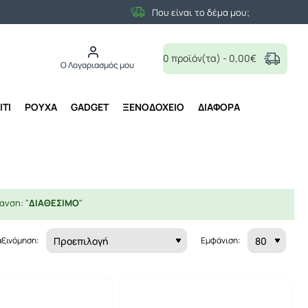
Που είναι το δέμα μου;
0 προϊόν(τα) - 0,00€
Ο Λογαριασμός μου
ΙΤΙ
ΡΟΥΧΑ
GADGET
ΞΕΝΟΔΟΧΕΙΟ
ΔΙΑΦΟΡΑ
ανση: "
ΔΙΑΘΕΣΙΜΟ
"
αξινόμηση:
Εμφάνιση: