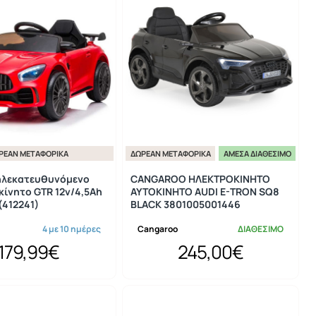
ΡΕΆΝ ΜΕΤΑΦΟΡΙΚΆ
ΔΩΡΕΆΝ ΜΕΤΑΦΟΡΙΚΆ
ΆΜΕΣΑ ΔΙΑΘΈΣΙΜΟ
ηλεκατευθυνόμενο
CANGAROO ΗΛΕΚΤΡΟΚΙΝΗΤΟ
ίνητο GTR 12v/4,5Ah
ΑΥΤΟΚΙΝΗΤΟ AUDI E-TRON SQ8
(412241)
BLACK 3801005001446
4 με 10 ημέρες
Cangaroo
ΔΙΑΘΕΣΙΜΟ
179,99€
245,00€