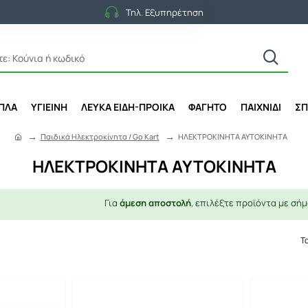
Τηλ. Εξυπηρέτηση
ΙΠΛΑ
ΥΓΙΕΙΝΗ
ΛΕΥΚΑ ΕΙΔΗ-ΠΡΟΙΚΑ
ΦΑΓΗΤΟ
ΠΑΙΧΝΙΔΙ
ΣΠ
Παιδικά Ηλεκτροκίνητα / Go Kart
ΗΛΕΚΤΡΟΚΙΝΗΤΑ ΑΥΤΟΚΙΝΗΤΑ
h
o
ΗΛΕΚΤΡΟΚΙΝΗΤΑ ΑΥΤΟΚΙΝΗΤΑ
m
e
Για
άμεση αποστολή
, επιλέξτε προϊόντα με σήμ
Τ