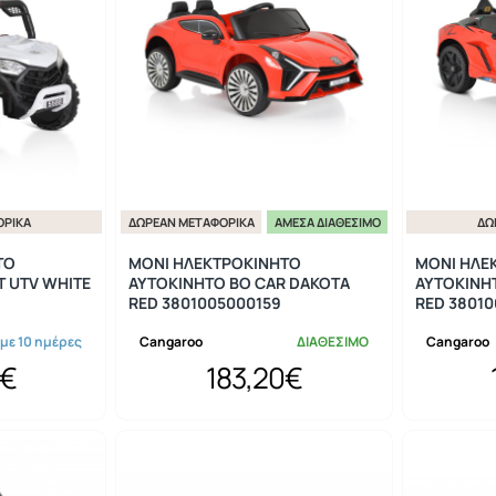
ΟΡΙΚΆ
ΔΩΡΕΆΝ ΜΕΤΑΦΟΡΙΚΆ
ΆΜΕΣΑ ΔΙΑΘΈΣΙΜΟ
ΔΩ
ΤΟ
MONI ΗΛΕΚΤΡΟΚΙΝΗΤΟ
MONI ΗΛΕ
T UTV WHITE
ΑΥΤΟΚΙΝΗΤΟ BO CAR DAKOTA
ΑΥΤΟΚΙΝΗ
RED 3801005000159
RED 3801
 με 10 ημέρες
Cangaroo
ΔΙΑΘΕΣΙΜΟ
Cangaroo
0€
183,20€