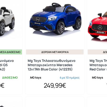
ΜΕΣΑ ΔΙΑΘΈΣΙΜΟ
ΔΩΡΕΆΝ ΜΕΤΑΦΟΡΙΚΆ
ΔΩ
θυνόμενο
Mg Toys Τηλεκατευθυνόμενο
Mg Toys Τ
di Q5
Μπαταριοκίνητο Mercedes
Μπαταριοκ
42)
12v/7Ah Blue Color (412235)
Red Color 
ΔΙΑΘΕΣΙΜΟ
MG toys
4 με 10 ημέρες
MG toys
9€
249,99€