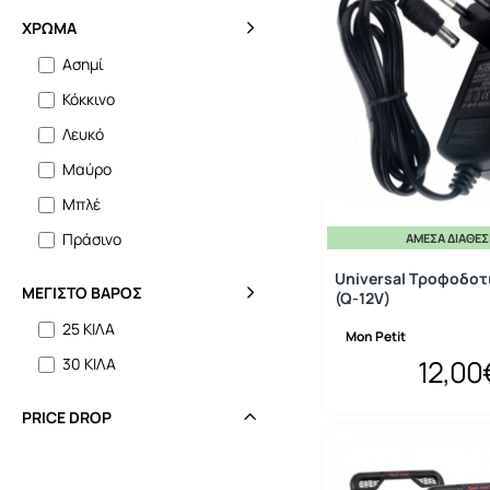
ΧΡΏΜΑ
Ασημί
Κόκκινο
Λευκό
Μαύρο
Μπλέ
Πράσινο
ΆΜΕΣΑ ΔΙΑΘΈ
Universal Τροφοδοτι
ΜΕΓΙΣΤΟ ΒΑΡΟΣ
(Q-12V)
25 ΚΙΛΑ
Mon Petit
12,00
30 ΚΙΛΑ
PRICE DROP