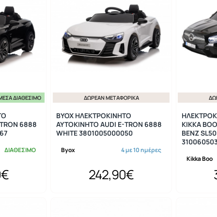
ΜΕΣΑ ΔΙΑΘΈΣΙΜΟ
ΔΩΡΕΆΝ ΜΕΤΑΦΟΡΙΚΆ
ΔΩ
ΤΟ
BYOX ΗΛΕΚΤΡΟΚΙΝΗΤΟ
ΗΛΕΚΤΡΟΚ
-TRON 6888
ΑΥΤΟΚΙΝΗΤΟ AUDI E-TRON 6888
KIKKA BO
67
WHITE 3801005000050
BENZ SL50
31006050
ΔΙΑΘΕΣΙΜΟ
Byox
4 με 10 ημέρες
Kikka Boo
0€
242,90€