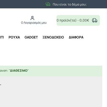
Που είναι το δέμα μου;
0 προϊόν(τα) - 0,00€
Ο Λογαριασμός μου
ΙΤΙ
ΡΟΥΧΑ
GADGET
ΞΕΝΟΔΟΧΕΙΟ
ΔΙΑΦΟΡΑ
ανση: "
ΔΙΑΘΕΣΙΜΟ
"
.