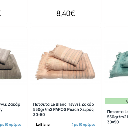
€
8,40€
Ά
ννιέ Ζακάρ
Πετσέτα Le Blanc Πεννιέ Ζακάρ
ey
550gr/m2 PAROS Peach Χειρός
Πετσέτα L
30×50
550gr/m2 
30×50
 με 10 ημέρες
Le Blanc
4 με 10 ημέρες