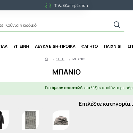
Τηλ. Εξυπηρέτηση
ΙΠΛΑ
ΥΓΙΕΙΝΗ
ΛΕΥΚΑ ΕΙΔΗ-ΠΡΟΙΚΑ
ΦΑΓΗΤΟ
ΠΑΙΧΝΙΔΙ
ΣΠ
ΣΠΙΤΙ
ΜΠΑΝΙΟ
h
o
ΜΠΑΝΙΟ
m
e
Για
άμεση αποστολή
, επιλέξτε προϊόντα με σήμ
Επιλέξτε κατηγορία..