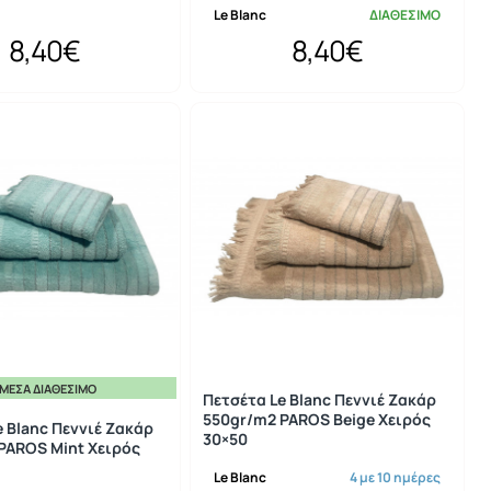
Le Blanc
ΔΙΑΘΕΣΙΜΟ
8,40€
8,40€
ΜΕΣΑ ΔΙΑΘΈΣΙΜΟ
Πετσέτα Le Blanc Πεννιέ Ζακάρ
550gr/m2 PAROS Beige Χειρός
e Blanc Πεννιέ Ζακάρ
30×50
PAROS Mint Χειρός
Le Blanc
4 με 10 ημέρες