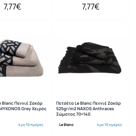
7,77€
7,77€
e Blanc Πεννιέ Ζακάρ
Πετσέτα Le Blanc Πεννιέ Ζακάρ
MYKONOS Grey Χειρός
525gr/m2 NAXOS Anthraces
Σώματος 70×140
4 με 10 ημέρες
Le Blanc
4 με 10 ημέρες