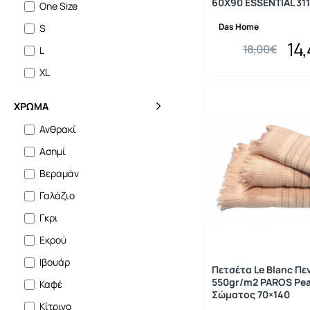
60Χ90 ESSENTIAL 311
One Size
Das Home
S
14
18,00€
L
XL
ΧΡΏΜΑ
Ανθρακί
Ασημί
Βεραμάν
Γαλάζιο
Γκρι
Εκρού
Ιβουάρ
Πετσέτα Le Blanc Πε
550gr/m2 PAROS Pe
Καφέ
Σώματος 70×140
Κίτρινο