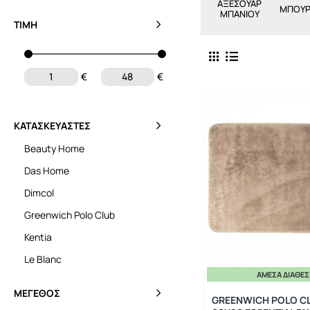
ΑΞΕΣΟΥΑΡ
ΜΠΟΥΡ
ΜΠΑΝΙΟΥ
ΤΙΜΉ
€
€
ΚΑΤΑΣΚΕΥΑΣΤΈΣ
Beauty Home
Das Home
Dimcol
Greenwich Polo Club
Kentia
Le Blanc
ΆΜΕΣΑ ΔΙΑΘΈ
ΜΈΓΕΘΟΣ
GREENWICH POLO C