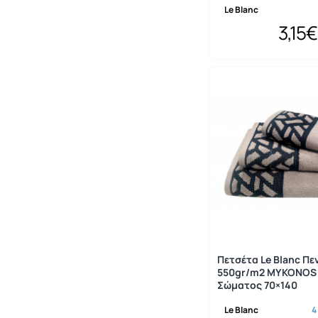
Le Blanc
3,15€
Πετσέτα Le Blanc Πε
550gr/m2 MYKONOS 
Σώματος 70×140
Le Blanc
4