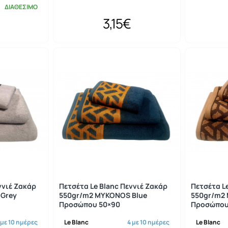
ΔΙΑΘΕΣΙΜΟ
3,15€
ννιέ Ζακάρ
Πετσέτα Le Blanc Πεννιέ Ζακάρ
Πετσέτα L
Grey
550gr/m2 MYKONOS Blue
550gr/m2
Προσώπου 50×90
Προσώπου
 με 10 ημέρες
Le Blanc
4 με 10 ημέρες
Le Blanc