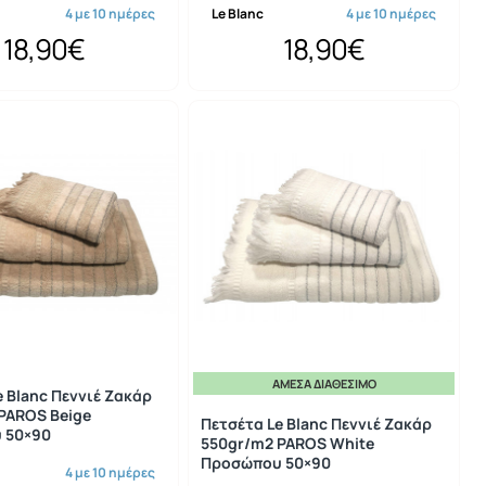
4 με 10 ημέρες
Le Blanc
4 με 10 ημέρες
18,90€
18,90€
ΆΜΕΣΑ ΔΙΑΘΈΣΙΜΟ
e Blanc Πεννιέ Ζακάρ
PAROS Beige
Πετσέτα Le Blanc Πεννιέ Ζακάρ
 50×90
550gr/m2 PAROS White
Προσώπου 50×90
4 με 10 ημέρες