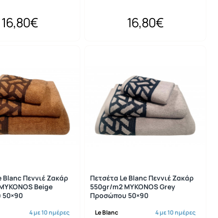
16,80€
16,80€
e Blanc Πεννιέ Ζακάρ
Πετσέτα Le Blanc Πεννιέ Ζακάρ
 MYKONOS Beige
550gr/m2 MYKONOS Grey
 50×90
Προσώπου 50×90
4 με 10 ημέρες
Le Blanc
4 με 10 ημέρες