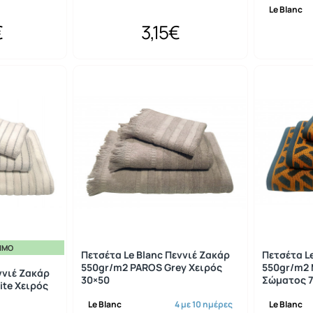
Le Blanc
€
3,15€
ΣΙΜΟ
Πετσέτα Le Blanc Πεννιέ Ζακάρ
Πετσέτα L
550gr/m2 PAROS Grey Χειρός
550gr/m2
ννιέ Ζακάρ
30×50
Σώματος 7
te Χειρός
Le Blanc
4 με 10 ημέρες
Le Blanc