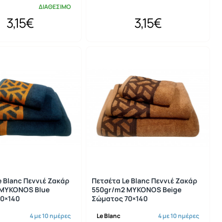
ΔΙΑΘΕΣΙΜΟ
3,15€
3,15€
e Blanc Πεννιέ Ζακάρ
Πετσέτα Le Blanc Πεννιέ Ζακάρ
 MYKONOS Blue
550gr/m2 MYKONOS Beige
0×140
Σώματος 70×140
4 με 10 ημέρες
Le Blanc
4 με 10 ημέρες