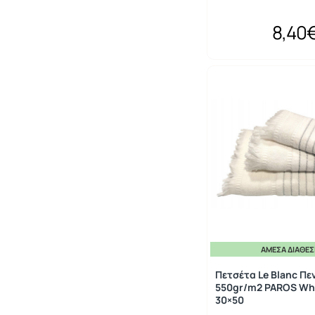
8,40
ΆΜΕΣΑ ΔΙΑΘΈ
Πετσέτα Le Blanc Πε
550gr/m2 PAROS Whi
30×50