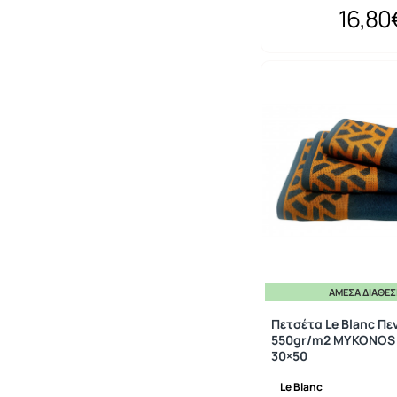
16,80
ΆΜΕΣΑ ΔΙΑΘΈ
Πετσέτα Le Blanc Πε
550gr/m2 MYKONOS 
30×50
Le Blanc