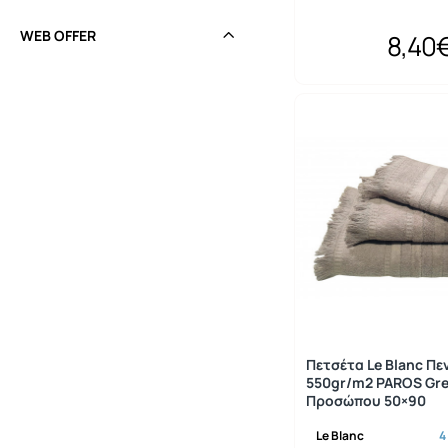
Πράσινο
WEB OFFER
8,40
Ροζ
Σάπιο μήλο
Σιέλ
Σομόν
Τιρκουάζ
Φούξια
Χακί
Ώχρα
Πετσέτα Le Blanc Πε
550gr/m2 PAROS Gr
Προσώπου 50×90
Le Blanc
4