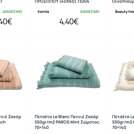
7
ΠΡΟΣΩΠΟΥ (40X60) 73204
Οινοπνευμ
ΔΙΑΘΕΣΙΜΟ
Kentia
ΔΙΑΘΕΣΙΜΟ
Beauty H
,40€
4,40€
ννιέ Ζακάρ
Πετσέτα Le Blanc Πεννιέ Ζακάρ
Πετσέτα L
ach
550gr/m2 PAROS Mint Σώματος
550gr/m2 
70×140
70×140