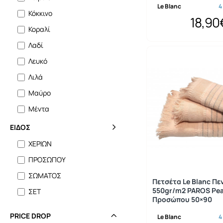
Le Blanc
4
Κόκκινο
18,90
Κοραλί
Λαδί
Λευκό
Λιλά
Μαύρο
Μέντα
Μπέζ
ΕΙΔΟΣ
Μπλέ
ΧΕΡΙΩΝ
Μπορντό
ΠΡΟΣΩΠΟΥ
Μωβ
ΣΩΜΑΤΟΣ
Πετσέτα Le Blanc Πε
Πετρόλ
550gr/m2 PAROS Pe
ΣΕΤ
Προσώπου 50×90
Πολύχρωμο
PRICE DROP
Le Blanc
4
Πορτοκαλί