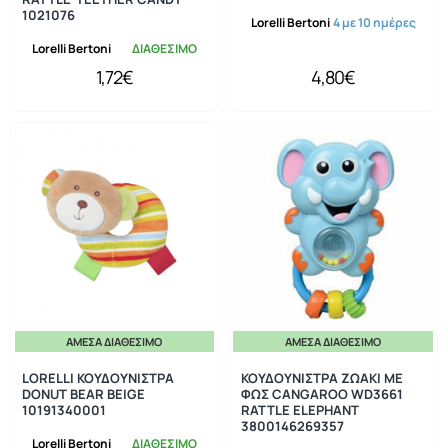
1021076
Lorelli Bertoni
4 με 10 ημέρες
Lorelli Bertoni
ΔΙΑΘΕΣΙΜΟ
1,72€
4,80€
ΆΜΕΣΑ ΔΙΑΘΈΣΙΜΟ
ΆΜΕΣΑ ΔΙΑΘΈΣΙΜΟ
LORELLI ΚΟΥΔΟΥΝΙΣΤΡΑ
ΚΟΥΔΟΥΝΙΣΤΡΑ ΖΩΑΚΙ ΜΕ
DONUT BEAR BEIGE
ΦΩΣ CANGAROO WD3661
10191340001
RATTLE ELEPHANT
3800146269357
Lorelli Bertoni
ΔΙΑΘΕΣΙΜΟ