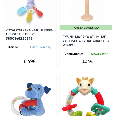
ΆΜΕΣΑ ΔΙΑΘΈΣΙΜΟ
ΚΟΥΔΟΥΝΙΣΤΡΑ KAICHI K999-
151 RATTLE DEER
ΞΥΛΙΝΗ ΜΑΡΑΚΑ ΑΣΗΜΙ ΜΕ
3800146220815
ΑΣΤΕΡΑΚΙΑ JABADABADO JB-
M14095
Kaichi
4 με 10 ημέρες
JabaDabaDo
ΔΙΑΘΕΣΙΜΟ
6,49€
10,34€