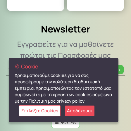
Newsletter
Εγγραφείτε για να μαθαίνετε
πρώτοι τις Προσφορές μας
🍪 Cookie
Το
Αποστολή
email
Χρησιμοποιούμε cookies για να σας
σας
προσφέρουμε την καλύτερη διαδικτυακή
Captcha
εδώ...
εμπειρία. Χρησιμοποιώντας τον ιστότοπό μας
Συμπληρώστε την επαλήθευση reCAPTCHA
συμφωνείτε με τη χρήση των cookies σύμφωνα
με την Πολιτική μας
privacy policy
Επιλέξτε Cookies
Αποδέχομαι
ΦΙΛΤΡΑ