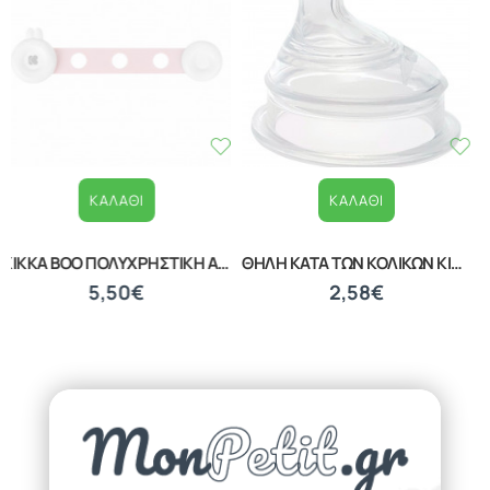
ΚΑΛΆΘΙ
ΚΑΛΆΘΙ
ΒΡΕΦΙΚΟ ΣΦΟΥΓΓΑΡΑΚΙ ΜΠΑΝΙΟΥ WHITE 20040210001
ΒΡΕΦΙΚΑ ΚΟΥΤΑΛΑΚΙΑ ΕΚΜΑΘΗΣΗΣ ΣΕΤ 2 ΤΕΜΑΧΙΩΝ LORELLI 10230480002
1,39€
1,87€