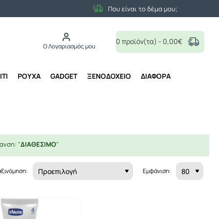
Που είναι το δέμα μου;
0 προϊόν(τα) - 0,00€
Ο Λογαριασμός μου
ΙΤΙ
ΡΟΥΧΑ
GADGET
ΞΕΝΟΔΟΧΕΙΟ
ΔΙΑΦΟΡΑ
ανση: "
ΔΙΑΘΕΣΙΜΟ
"
αξινόμηση:
Εμφάνιση: