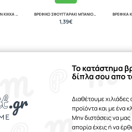
ΘΗΛΗ ΚΑΤΑ ΤΩΝ ΚΟΛΙΚΩΝ KIKKA BOO M ANTI COLIC NIPPLE FOR GLASS BOTTLE 31302010027
ΒΡΕΦΙΚΟ ΣΦΟΥΓΓΑΡΑΚΙ ΜΠΑΝΙΟΥ WHITE 20040210001
1,39€
Το κατάστημα β
δίπλα σου απο τ
Διαθέτουμε χιλιάδες 
προϊόντα και με ένα κ
Μην διστάσεις να μας
απορία έχεις ή να έρ