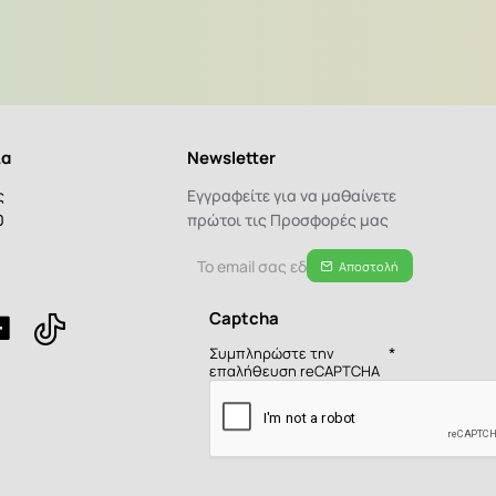
ία
Newsletter
ς
Εγγραφείτε για να μαθαίνετε
0
πρώτοι τις Προσφορές μας
α
Το
Αποστολή
email
σας
Captcha
εδώ...
Συμπληρώστε την
επαλήθευση reCAPTCHA