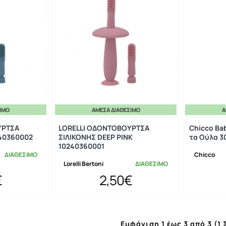
ΣΙΜΟ
ΆΜΕΣΑ ΔΙΑΘΈΣΙΜΟ
Ά
ΥΡΤΣΑ
LORELLI ΟΔΟΝΤΟΒΟΥΡΤΣΑ
Chicco Ba
240360002
ΣΙΛΙΚΟΝΗΣ DEEP PINK
τα Ούλα 3
10240360001
ΔΙΑΘΕΣΙΜΟ
Chicco
Lorelli Bertoni
ΔΙΑΘΕΣΙΜΟ
€
2,50€
Εμφάνιση 1 έως 3 από 3 (1 