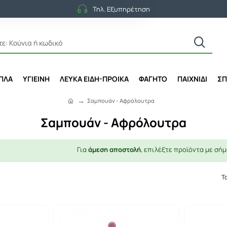
Τηλ. Εξυπηρέτηση
ΙΠΛΑ
ΥΓΙΕΙΝΗ
ΛΕΥΚΑ ΕΙΔΗ-ΠΡΟΙΚΑ
ΦΑΓΗΤΟ
ΠΑΙΧΝΙΔΙ
ΣΠ
Σαμπουάν - Αφρόλουτρα
h
o
Σαμπουάν - Αφρόλουτρα
m
e
Για
άμεση αποστολή
, επιλέξτε προϊόντα με σήμ
Τ