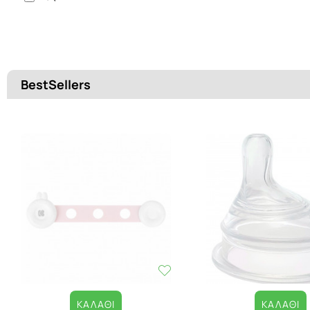
BestSellers
ΚΑΛΆΘΙ
ΚΑΛΆΘΙ