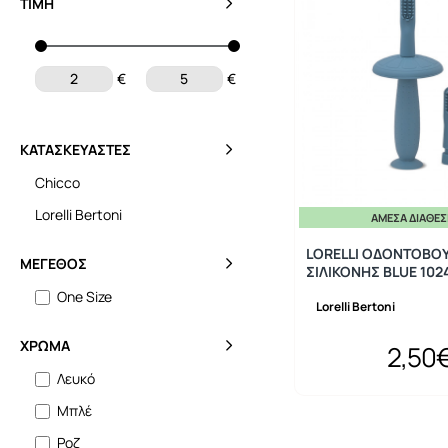
ΤΙΜΉ
€
€
ΚΑΤΑΣΚΕΥΑΣΤΈΣ
Chicco
Lorelli Bertoni
ΆΜΕΣΑ ΔΙΑΘΈ
LORELLI ΟΔΟΝΤΟΒΟ
ΜΈΓΕΘΟΣ
ΣΙΛΙΚΟΝΗΣ BLUE 10
One Size
Lorelli Bertoni
ΧΡΏΜΑ
2,50
Λευκό
Μπλέ
Ροζ