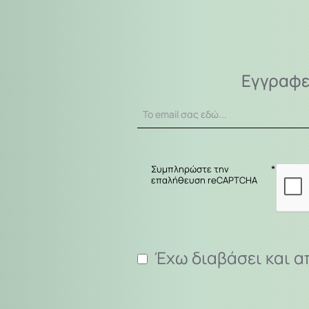
Εγγραφε
Το
email
σας
εδώ...
Συμπληρώστε την
επαλήθευση reCAPTCHA
Έχω διαβάσει και α