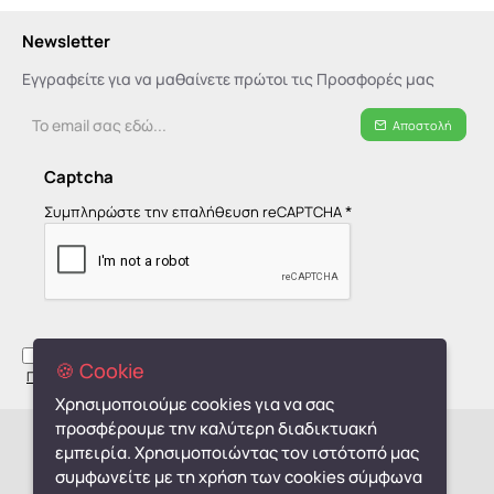
Newsletter
Εγγραφείτε για να μαθαίνετε πρώτοι τις Προσφορές μας
Το
Αποστολή
email
σας
Captcha
εδώ...
Συμπληρώστε την επαλήθευση reCAPTCHA
Έχω διαβάσει και αποδέχομαι τους όρους στη σελίδα
🍪 Cookie
Πολιτική Απορρήτου - GDPR
Χρησιμοποιούμε cookies για να σας
προσφέρουμε την καλύτερη διαδικτυακή
Copyright © 2019-2026, monpetit.gr
εμπειρία. Χρησιμοποιώντας τον ιστότοπό μας
συμφωνείτε με τη χρήση των cookies σύμφωνα