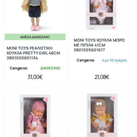
ΆΜΕΣΑ ΔΙΑΘΈΣΙΜΟ
MONI TOYS ΚΟΥΚΛΑ ΜΩΡΟ
ΜΕ ΠΙΠΙΛΑ 41CM
MONI TOYS ΡΕΑΛΙΣΤΙΚΗ
3801005601677
ΚΟΥΚΛΑ PRETTY GIRL 46CM
3801005601134
Cangaroo
4 με 10 ημέρες
Cangaroo
ΔΙΑΘΕΣΙΜΟ
31,00€
21,08€