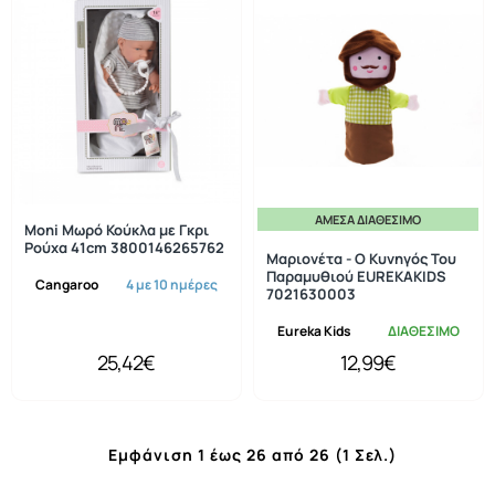
ΆΜΕΣΑ ΔΙΑΘΈΣΙΜΟ
Moni Μωρό Κούκλα με Γκρι
Ρούχα 41cm 3800146265762
Μαριονέτα - Ο Κυνηγός Του
Παραμυθιού EUREKAKIDS
Cangaroo
4 με 10 ημέρες
7021630003
Eureka Kids
ΔΙΑΘΕΣΙΜΟ
25,42€
12,99€
Εμφάνιση 1 έως 26 από 26 (1 Σελ.)