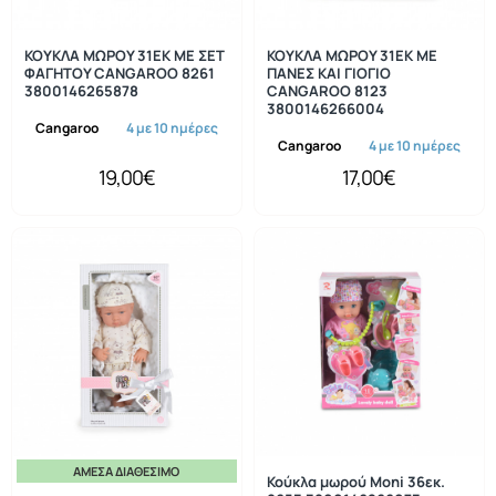
ΚΟΥΚΛΑ ΜΩΡΟΥ 31ΕΚ ΜΕ ΣΕΤ
ΚΟΥΚΛΑ ΜΩΡΟΥ 31ΕΚ ΜΕ
ΦΑΓΗΤΟΥ CANGAROO 8261
ΠΑΝΕΣ ΚΑΙ ΓΙΟΓΙΟ
3800146265878
CANGAROO 8123
3800146266004
Cangaroo
4 με 10 ημέρες
Cangaroo
4 με 10 ημέρες
19,00€
17,00€
ΆΜΕΣΑ ΔΙΑΘΈΣΙΜΟ
Κούκλα μωρού Moni 36εκ.