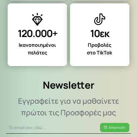
120.000+
10εκ
Ικανοποιημένοι
Προβολές
πελάτες
στο TikTok
Newsletter
Εγγραφείτε για να μαθαίνετε
πρώτοι τις Προσφορές μας
Το
Αποστολή
email
σας