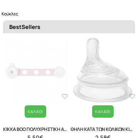
Κούκλες
BestSellers
ΚΑΛΆΘΙ
ΚΑΛΆΘΙ
ΒΡΕΦΙΚΟ ΣΦΟΥΓΓΑΡΑΚΙ ΜΠΑΝΙΟΥ WHITE 20040210001
ΒΡΕΦΙΚΑ ΚΟΥΤΑΛΑΚΙΑ ΕΚΜΑΘΗΣΗΣ ΣΕΤ 2 ΤΕΜΑΧΙΩΝ LORELLI 10230480002
1,39€
1,87€