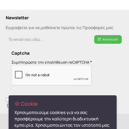
Newsletter
Εγγραφείτε για να μαθαίνετε πρώτοι τις Προσφορές μας
Το
Αποστολή
email
σας
Captcha
εδώ...
Συμπληρώστε την επαλήθευση reCAPTCHA
Έχω διαβάσει και αποδέχομαι τους όρους στη σελίδα
🍪 Cookie
Πολιτική Απορρήτου - GDPR
Χρησιμοποιούμε cookies για να σας
προσφέρουμε την καλύτερη διαδικτυακή
Copyright © 2019-2026, monpetit.gr
εμπειρία. Χρησιμοποιώντας τον ιστότοπό μας