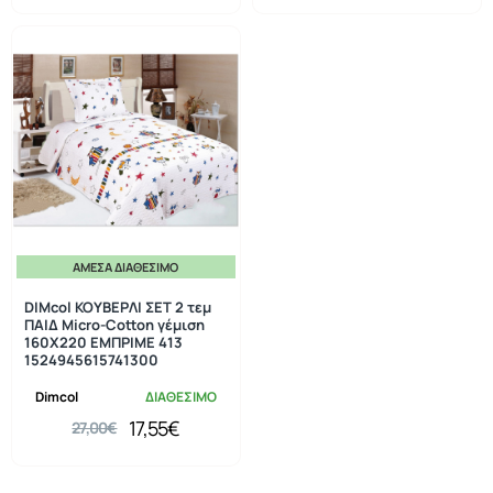
ΆΜΕΣΑ ΔΙΑΘΈΣΙΜΟ
-35%
DIMcol ΚΟΥΒΕΡΛΙ ΣΕΤ 2 τεμ
ΠΑΙΔ Μicro-Cotton γέμιση
160X220 ΕΜΠΡΙΜΕ 413
1524945615741300
Dimcol
ΔΙΑΘΕΣΙΜΟ
17,55€
27,00€