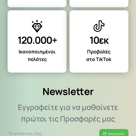
120.000+
10εκ
Ικανοποιημένοι
Προβολές
πελάτες
στο TikTok
Newsletter
Εγγραφείτε για να μαθαίνετε
πρώτοι τις Προσφορές μας
Το
Αποστολή