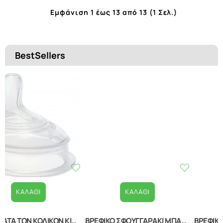
Εμφάνιση 1 έως 13 από 13 (1 Σελ.)
BestSellers
ΚΑΛΆΘΙ
ΚΑΛΆΘΙ
ΒΡΕΦΙΚΟ ΣΦΟΥΓΓΑΡΑΚΙ ΜΠΑΝΙΟΥ WHITE 20040210001
ΒΡΕΦΙΚΑ ΚΟΥΤΑΛΑΚΙΑ ΕΚΜΑΘΗΣΗΣ ΣΕΤ 2 ΤΕΜΑΧΙΩΝ LORELLI 10230480002