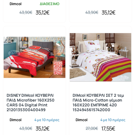
Dimcol
ΔΙΑΘΕΣΙΜΟ
35,12€
35,12€
43,90€
43,90€
-20%
-35%
DISNEY DIMcol ΚΟΥΒΕΡΛΙ
DIMcol ΚΟΥΒΕΡΛΙ ΣΕΤ 2 τεμ
ΠΑΙΔ Microfiber 160Χ250
ΠΑΙΔ Μicro-Cotton γέμιση
CARS 04 Digital Print
160X220 ΕΜΠΡΙΜΕ 420
2120135300400499
1524945615742000
Dimcol
4 με 10 ημέρες
Dimcol
4 με 10 ημέρες
35,12€
17,55€
43,90€
27,00€